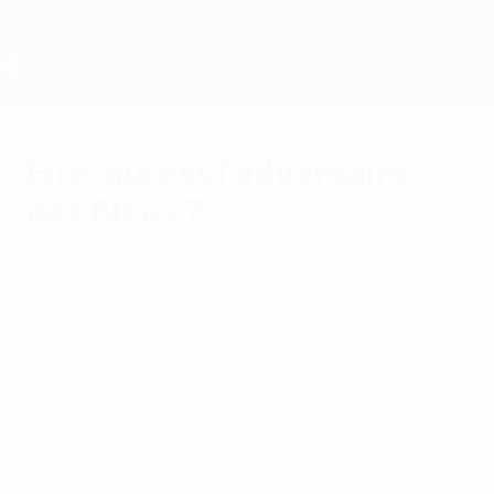
Passer
au
contenu
principal
UEFA EURO 2028
Eire, qui est l'adversaire
des Bleus ?
mercredi 22 juin 2016
La République d'Irlande rencontre la France,
dimanche à Lyon, en 8es de finale de l'EURO.
Gros plan sur les Boys in Green.
Republic of Ireland: Top five qualifying goals
L'Irlande s'est qualifiée pour les 8es de finale grâce à
un but à la 85e minute de Robbie Brady face à l'Italie,