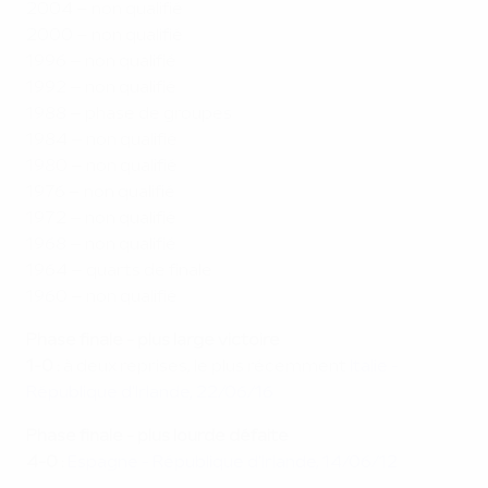
2004 – non qualifié
2000 – non qualifié
1996 – non qualifié
1992 – non qualifié
1988 – phase de groupes
1984 – non qualifié
1980 – non qualifié
1976 – non qualifié
1972 – non qualifié
1968 – non qualifié
1964 – quarts de finale
1960 – non qualifié
Phase finale - plus large victoire
1-0 :
à deux reprises, le plus récemment
Italie -
République d'Irlande, 22/06/16
Phase finale - plus
lourde défaite
4-0 :
Espagne - République d'Irlande, 14/06/12