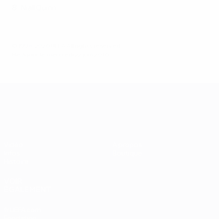
8 :
Niall Quinn
© 1998-2026 UEFA. All rights reserved.
Mis à jour le: mercredi 22 juin 2016
UEFA EURO 2028
Vidéo
À propos
Infos
Boutique
Histoire
VOIR
ÉGALEMENT
fr.UEFA.com
Fondation