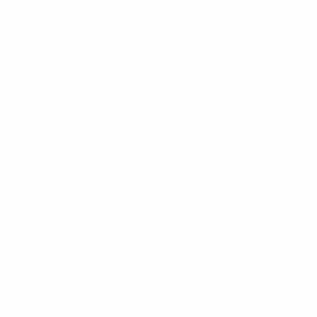
Une tête de Houghton offrait la victoire pour le
premier match de l'Irlande en phase finale.
30/10/1974 :
République d'Irlande
3-0 URSS,
éliminatoires de l'UEFA EURO 1976
Un triplé de Don Givens au Dalymount Park de Dublin
délivrait un succès mémorable pour les Irlandais.
Le saviez-vous ?
L'Irlande disputait les quarts de finale sur deux
matches en 1964 mais s'inclinait 7-1 face à l'Espagne,
qui allait accueillir et remporter la phase finale à
quatre équipes.
Palmarès
2016 – 8es de finale (minimum)
2012 – phase de groupes
2008 – non qualifié