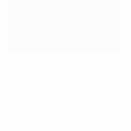
Robbie Keane, le vétéran irlandais
©Getty Images
Le passé de l'Irlande à
l'EURO
Meilleure prestation à l’EURO :
phase de groupes (1988,
2012)
Sélectionneur :
Martin O'Neill
Meilleur buteur :
Robbie Keane (67) ; actuellement