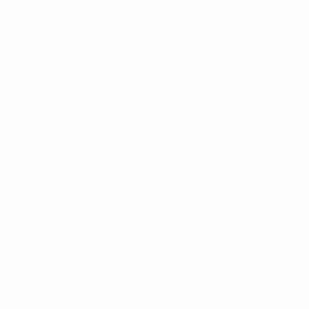
1 :
Sean St Ledger
1 :
Wes Hoolahan
Ensemble - matches disputés
49 :
Robbie Keane
42 :
John O'Shea
39 :
Shay Given
35 :
Aiden McGeady
32 :
Kevin Kilbane
32 :
Damien Duff
27 :
Liam Brady
26 :
Niall Quinn
26 :
Frank Stapleton
26 :
Glenn Whelan
Ensemble - meilleurs buteurs
23 :
Robbie Keane
10 :
Frank Stapleton
9 :
Don Givens
8 :
John Aldridge