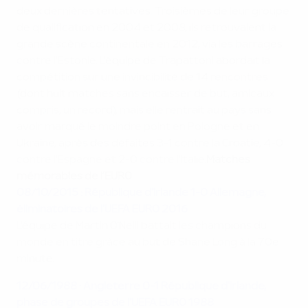
deux dernières tentatives. Troisièmes de leur groupe
de qualification en 2004 et 2008, ils retrouvaient la
grande scène continentale en 2012, via les barrages
contre l'Estonie. L'équipe de Trapattoni abordait la
compétition sur une invincibilité de 14 rencontres
(dont huit matches sans encaisser de but, amicaux
compris, un record), mais elle rentrait au pays sans
avoir marqué le moindre point en Pologne et en
Ukraine, après des défaites 3-1 contre la Croatie, 4-0
contre l'Espagne et 2-0 contre l'Italie.
Matches
mémorables de l’EURO
08/10/2015 : République d'Irlande 1-0 Allemagne,
éliminatoires de l'UEFA EURO 2016
L'équipe de Martin O'Neill battait les champions du
monde en titre grâce au but de Shane Long à la 70e
minute.
12/06/1988 : Angleterre 0-1
République d'Irlande
,
phase de groupes de l'UEFA EURO 1988