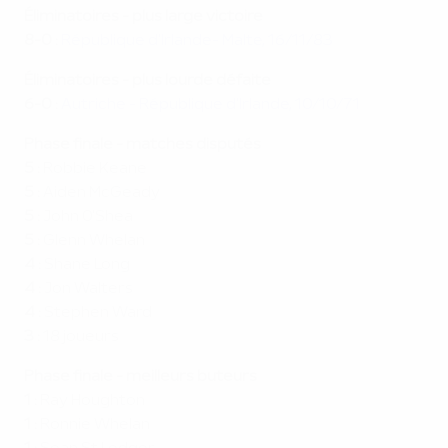
Éliminatoires - plus large victoire
8-0 :
République d'Irlande- Malte, 16/11/83
Éliminatoires - plus
lourde défaite
6-0 :
Autriche - République d'Irlande, 10/10/71
Phase finale - matches disputés
5 :
Robbie Keane
5 :
Aiden McGeady
5 :
John O'Shea
5 :
Glenn Whelan
4 :
Shane Long
4 :
Jon Walters
4 :
Stephen Ward
3 :
18 joueurs
Phase finale - meilleurs buteurs
1 :
Ray Houghton
1 :
Ronnie Whelan