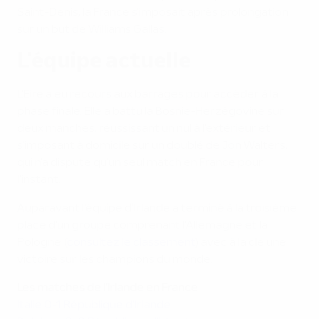
Saint-Denis, la France s'imposait après prolongation
sur un but de Williams Gallas.
L'équipe actuelle
L'Eire a eu recours aux barrages pour accéder à la
phase finale. Elle a battu la Bosnie-Herzégovine sur
deux manches, réussissant un nul à l'extérieur et
s'imposant à domicile sur un doublé de Jon Walters,
qui n'a disputé qu'un seul match en France pour
l'instant.
Auparavant l'équipe d'Irlande a terminé à la troisième
place d'un groupe comprenant l'Allemagne et la
Pologne (
consultez le classement
) avec à la clé une
victoire sur les champions du monde.
Les matches de l'Irlande en France
Italie 0-1 République d'Irlande