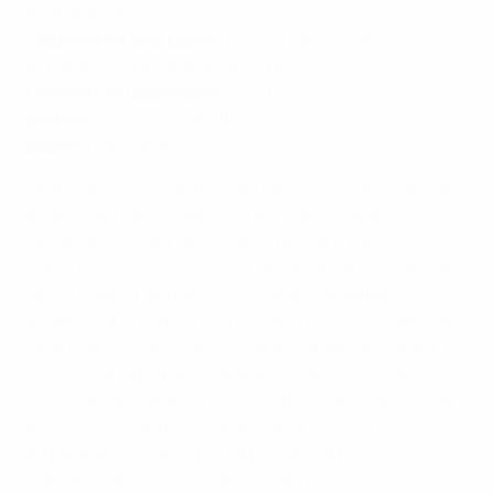
Robbie Keane (67)
Joueurs les plus capés :
Robbie Keane (143) ;
actuellement Robbie Keane (143)
Création de l’association :
1921
Surnom :
Boys in Green (Les Verts)
Stade :
Dublin Arena
La République d'Irlande a disputé sa première phase
finale majeure en 1988, battant notamment
l'Angleterre avant de s'incliner face aux futurs
vainqueurs, les Pays-Bas, et d'échouer aux portes des
demi-finales. L'Anglais Jack Charlton qualifiait
également la nation pour les deux Coupes du Monde
de la FIFA suivantes, la première en Italie se soldant
par un quart de finale. Elle atteignait une troisième
Coupe du Monde en 2002 mais l'Irlande ne retrouvait
le Championnat d'Europe de l'UEFA qu'en 2012 lorsque
l'équipe de Giovanni Trapattoni perdait ses trois
matches dans un groupe compliqué.