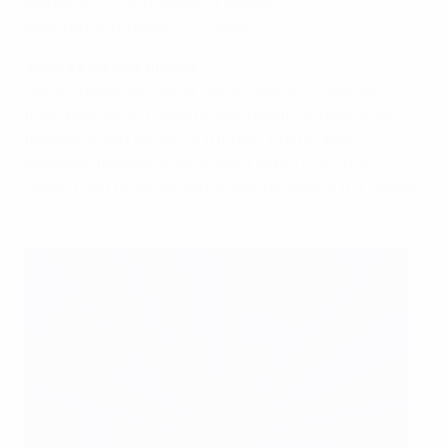
Belgique
3
-
0
République d'Irlande
République d'Irlande 1-1 Suède
Joueurs les plus utilisés :
Darren Randolph (West Ham)
;
Seamus Coleman
(Everton),
John O'Shea (Sunderland) ;
Robbie Brady
(Norwich),
Jeff Hendrick (Derby County),
Wes
Hoolahan (Norwich),
James McCarthy (Everton) ;
Shane Long (Southampton),
Robbie Keane (LA Galaxy)