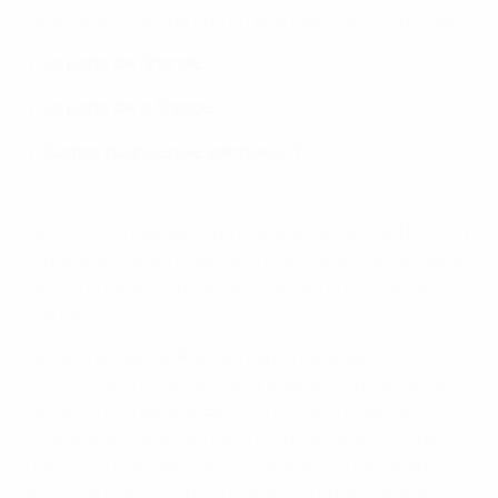
qui était assurée de la première place de son groupe.
La page de l'Irlande
La page de la France
Contre qui jouera le vainqueur ?
Avec cette réalisation du milieu de terrain de Norwich,
l'équipe de Martin O'Neill terminait à la troisième place
de son groupe, ce qui lui assurait de rencontrer la
France.
Dimanche, dans le Rhône, il s'agira de la 16e
confrontation entre les deux équipes. La France mène
six victoires à quatre. Bien sûr, tout le monde se
souvient des deux derniers matches entre ces deux
nations, en barrages de la Coupe du Monde de la FIFA
2010. Dans des conditions que l'on n'a pas oubliées à