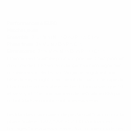
©Bob Thomas/Getty Images
Performances à l'EURO
Matches joués
Ensemble : J
128
V
51
N
37
D
40
P
185
C
149
Phase finale : J
9
V
2
N
2
D
5
P
5
C
15
Éliminatoires : J
119
V
49
N
35
D
35
P
180
C
135
L’Irlande s’est qualifiée pour son premier Championnat
d’Europe de l’UEFA en 1988, lançant sa campagne par
un célèbre succès 1-0 sur l’Angleterre grâce à une
tête de Ray Houghton en début de match. L’équipe de
Charlton tenait ensuite en échec l'Union soviétique 1-1
et se voyait ôter une place en demi-finale en RFA par
un but à la 82e minute contre les Pays-Bas.
Les Irlandais manquaient de peu la qualification pour la
phase finale en 1992, 1996 et 2000, s’inclinant en
barrages face aux Pays-Bas et à la Turquie lors de ces