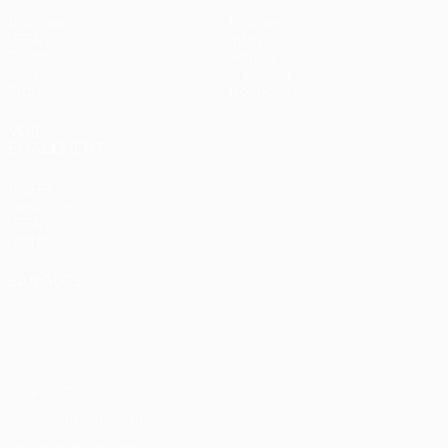
Matches
Équipes
UEFA.tv
Infos
Tirages
Histoire
Jeux
À propos
Stats
Boutique (clubs)
VOIR
ÉGALEMENT
fr.UEFA.com
Fondation
UEFA pour
l'enfance
LANGUES
Français
English
Français
Deutsch
Русский
Español
Italiano
Português
Vie privée
Conditions d'utilisation
Politique de cookies