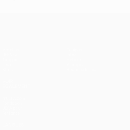
UEFA Conference League
Matches
Équipes
UEFA.tv
Infos
Tirages
Histoire
Jeux
À propos
Stats
Boutique (clubs)
VOIR
ÉGALEMENT
fr.UEFA.com
Fondation
UEFA pour
l'enfance
LANGUES