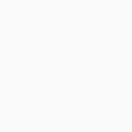
Matches
UEFA.tv
Tirages
Jeux
Stats
VOIR ÉGALEMENT
fr.UEFA.com
Fondation UEFA pour l'enfance
LANGUES
Français
English
Français
Deutsch
Русский
Español
Itali
Vie privée
Conditions d'utilisation
Politique de cookies
Paramètres des cookies