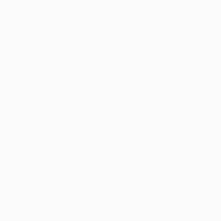
l'enfance
LANGUES
Français
English
Français
Deutsch
Русский
Español
Italiano
Português
Vie privée
Conditions d'utilisation
Politique de cookies
Paramètres des cookies
© 1998-2026 UEFA. Tous droits réservés.
La désignation UEFA, le logo de l'UEFA et toutes les marques liées
aux compétitions de l'UEFA sont protégés en tant que marques
et/ou droits d'auteur de l'UEFA. Toute utilisation de ces marques
déposées à des fins commerciales est interdite. L'utilisation de la
plate-forme UEFA.com implique que vous acceptez les Conditions
générales et les Dispositions en matière de vie privée.