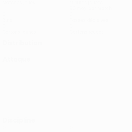
Matches joués
Minutes jouées
90 moy. par match
0
0
Buts
Passes décisives
0
0
Cartons jaunes
Cartons rouges
Distribution
Attaque
Discipline
0
0