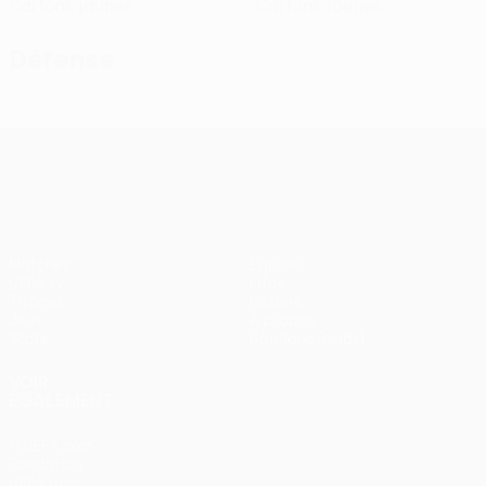
Cartons jaunes
Cartons rouges
Défense
UEFA Conference League
Matches
Équipes
UEFA.tv
Infos
Tirages
Histoire
Jeux
À propos
Stats
Boutique (clubs)
VOIR
ÉGALEMENT
fr.UEFA.com
Fondation
UEFA pour