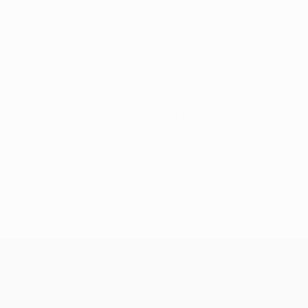
UEFA Conference League
jeu. 30 juil. 2026
· Deuxième
tour de qualification
UEFA Conference League
jeu. 23 juil. 2026
· Deuxième
tour de qualification
UEFA Conference League