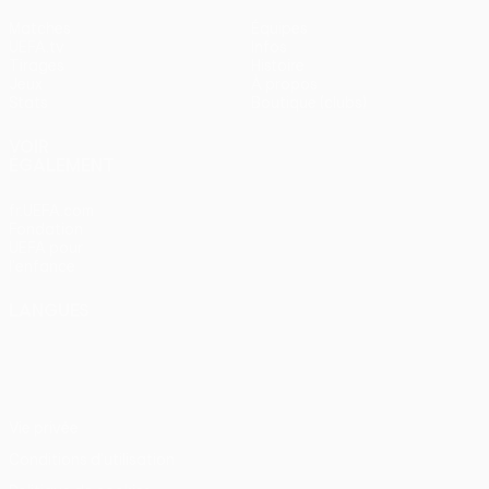
Matches
Équipes
UEFA.tv
Infos
Tirages
Histoire
Jeux
À propos
Stats
Boutique (clubs)
VOIR
ÉGALEMENT
fr.UEFA.com
Fondation
UEFA pour
l'enfance
LANGUES
Français
English
Français
Deutsch
Русский
Español
Italiano
Português
Vie privée
Conditions d'utilisation