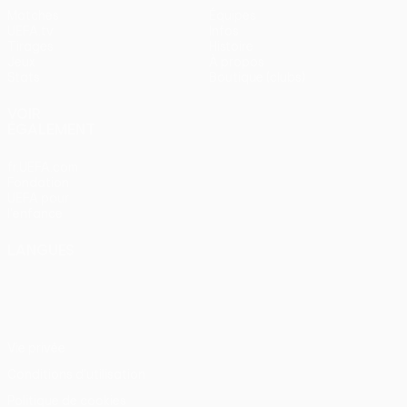
Matches
Équipes
UEFA.tv
Infos
Tirages
Histoire
Jeux
À propos
Stats
Boutique (clubs)
VOIR
ÉGALEMENT
fr.UEFA.com
Fondation
UEFA pour
l'enfance
LANGUES
Français
English
Français
Deutsch
Русский
Español
Italiano
Português
Vie privée
Conditions d'utilisation
Politique de cookies