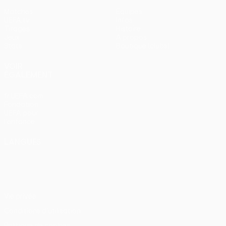
Matches
Équipes
UEFA.tv
Infos
Tirages
Histoire
Jeux
À propos
Stats
Boutique (clubs)
VOIR
ÉGALEMENT
fr.UEFA.com
Fondation
UEFA pour
l'enfance
LANGUES
Français
English
Français
Deutsch
Русский
Español
Italiano
Português
Vie privée
Conditions d'utilisation
Politique de cookies