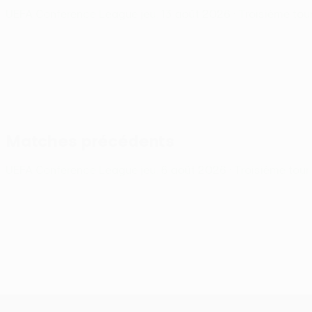
UEFA Conference League
jeu. 13 août 2026
· Troisième tou
Matches précédents
UEFA Conference League
jeu. 6 août 2026
· Troisième tour
UEFA Conference League