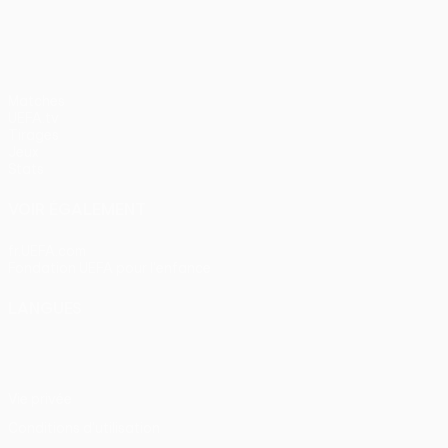
Matches
UEFA.tv
Tirages
Jeux
Stats
VOIR ÉGALEMENT
fr.UEFA.com
Fondation UEFA pour l'enfance
LANGUES
Français
English
Français
Deutsch
Русский
Español
Itali
Vie privée
Conditions d'utilisation