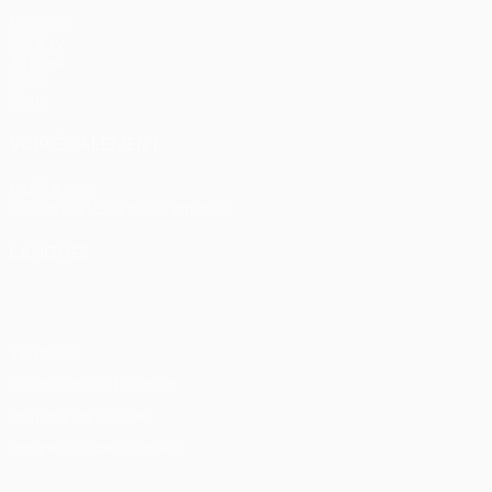
Matches
UEFA.tv
Tirages
Jeux
Stats
VOIR ÉGALEMENT
fr.UEFA.com
Fondation UEFA pour l'enfance
LANGUES
Français
English
Français
Deutsch
Русский
Español
Itali
Vie privée
Conditions d'utilisation
Politique de cookies
Paramètres des cookies