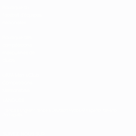
Boutique du
football d'équipes
nationales
Boutique des
compétitions
masculines de
clubs
UEFA Men's Club
Competitions
Memorabilia
LANGUES
Français
English
Français
Deutsch
Русский
Español
Italiano
Português
SUIVEZ-NOUS SUR