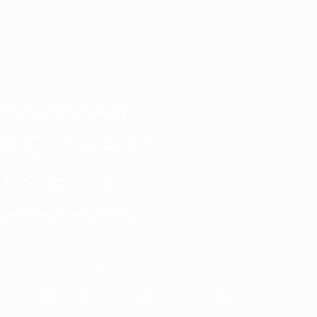
Conditions d'utilisation
Politiques de confidentialité
Politique de cookies
Paramètres des cookies
© 1998-2026 UEFA. Tous droits réservés.
La désignation UEFA, le logo de l'UEFA et toutes les marques liées aux
compétitions de l'UEFA sont protégés en tant que marques et/ou droits
d'auteur de l'UEFA. Toute utilisation de ces marques déposées à des fins