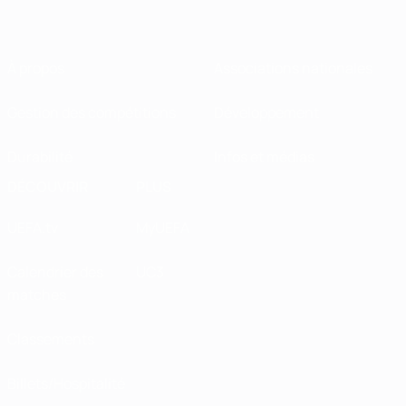
À propos
Associations nationales
Gestion des compétitions
Développement
Durabilité
Infos et médias
DÉCOUVRIR
PLUS
UEFA.tv
MyUEFA
Calendrier des
UC3
matches
Classements
Billets/Hospitalité