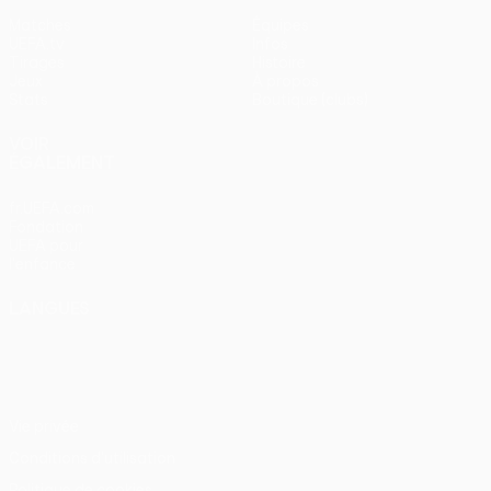
Matches
Équipes
UEFA.tv
Infos
Tirages
Histoire
Jeux
À propos
Stats
Boutique (clubs)
VOIR
ÉGALEMENT
fr.UEFA.com
Fondation
UEFA pour
l'enfance
LANGUES
Français
English
Français
Deutsch
Русский
Español
Italiano
Português
Vie privée
Conditions d'utilisation
Politique de cookies