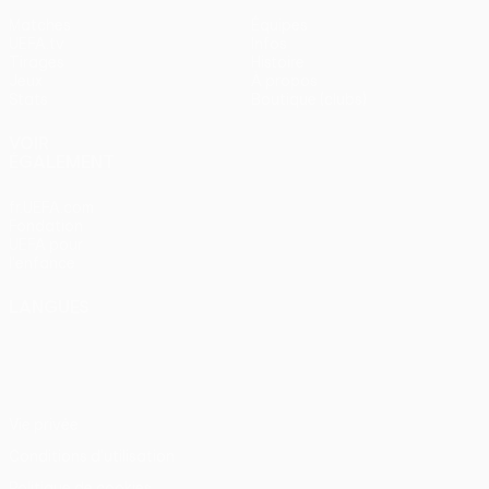
Matches
Équipes
UEFA.tv
Infos
Tirages
Histoire
Jeux
À propos
Stats
Boutique (clubs)
VOIR
ÉGALEMENT
fr.UEFA.com
Fondation
UEFA pour
l'enfance
LANGUES
Français
English
Français
Deutsch
Русский
Español
Italiano
Português
Vie privée
Conditions d'utilisation
Politique de cookies