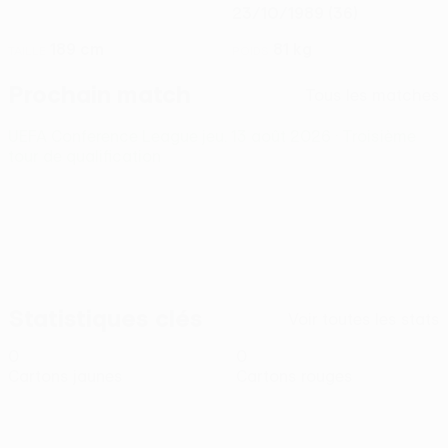
23/10/1989 (36)
189 cm
81 kg
TAILLE
POIDS
Prochain match
Tous les matches
UEFA Conference League
jeu. 13 août 2026
· Troisième
tour de qualification
Statistiques clés
Voir toutes les stats
0
0
Cartons jaunes
Cartons rouges