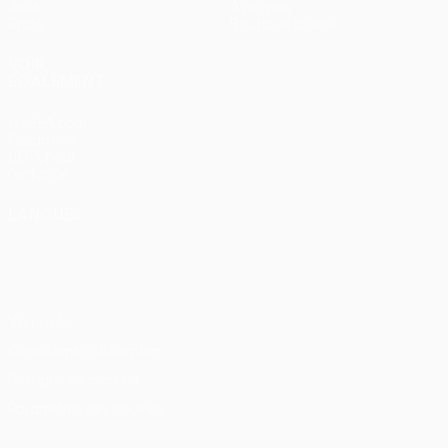
Jeux
À propos
Stats
Boutique (clubs)
VOIR
ÉGALEMENT
fr.UEFA.com
Fondation
UEFA pour
l'enfance
LANGUES
Français
English
Français
Deutsch
Русский
Español
Italiano
Português
Vie privée
Conditions d'utilisation
Politique de cookies
Paramètres des cookies