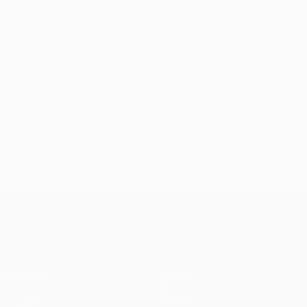
UEFA Conference League
Matches
Équipes
UEFA.tv
Infos
Tirages
Histoire