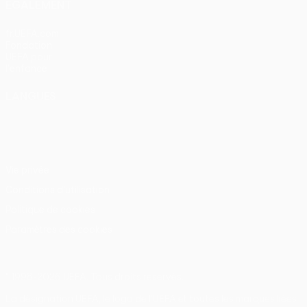
ÉGALEMENT
fr.UEFA.com
Fondation
UEFA pour
l'enfance
LANGUES
Français
English
Français
Deutsch
Русский
Español
Italiano
Português
Vie privée
Conditions d'utilisation
Politique de cookies
Paramètres des cookies
© 1998-2026 UEFA. Tous droits réservés.
La désignation UEFA, le logo de l'UEFA et toutes les marques liées