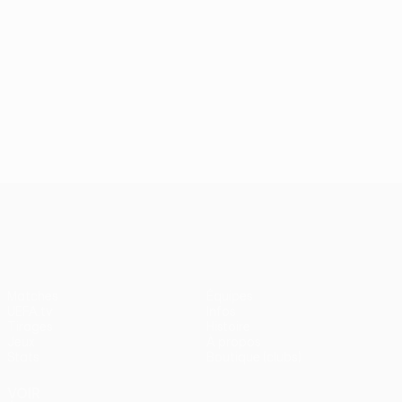
UEFA Conference League
Matches
Équipes
UEFA.tv
Infos
Tirages
Histoire
Jeux
À propos
Stats
Boutique (clubs)
VOIR