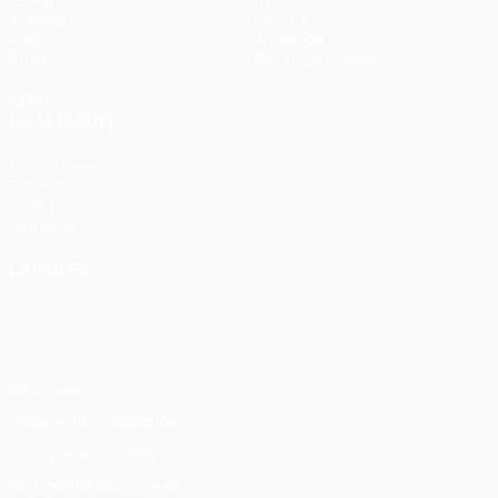
UEFA.tv
Infos
Tirages
Histoire
Jeux
À propos
Stats
Boutique (clubs)
VOIR
ÉGALEMENT
fr.UEFA.com
Fondation
UEFA pour
l'enfance
LANGUES
Français
English
Français
Deutsch
Русский
Español
Italiano
Português
Vie privée
Conditions d'utilisation
Politique de cookies
Paramètres des cookies