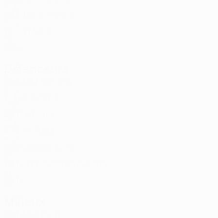
POL
22
2
1
Żołneczko
29
POL
17
-
-
Karić
71
BIH
20
-
-
Défenseurs
Âge
J
G
Napieraj
2
POL
21
1
-
Svarnas
4
GRE
28
1
1
Repka
6
POL
27
2
-
Tudor
7
CRO
30
2
-
Racoviţan
25
ROU
26
1
-
Dieudonne Gaucho
77
CIV
25
1
-
Milieux
Âge
J
G
Bulat
5