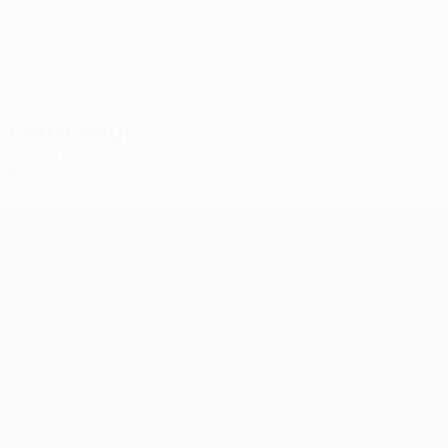
SWE
19
-
-
Diaby-Fadiga
80
FRA
25
-
-
Molnár
88
HUN
22
2
1
Entraîneur
Dawid Kroczek
POL
UEFA Conference League
Matches
Équipes
UEFA.tv
Infos
Tirages
Histoire
Jeux
À propos
Stats
Boutique (clubs)
VOIR