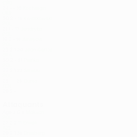
CRO
24
-
-
Kochergin
10
UKR
30
2
-
Kwiatkowski
15
POL
21
1
-
Jendryka
17
POL
19
2
-
Ameyaw
19
POL
25
2
1
Jean Carlos
20
BRA
30
2
-
Pieńko
21
POL
22
2
1
Struski
23
POL
25
-
-
Ouma
26
KEN
29
2
-
Attaquants
Âge
J
G
Makuch
9
POL
27
2
2
Emreli
11
AZE
29
2
1
Brusberg
39