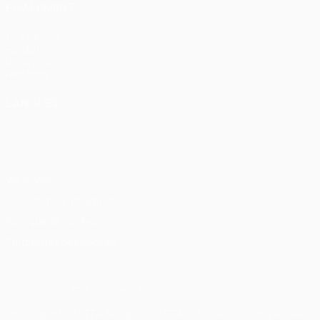
ÉGALEMENT
fr.UEFA.com
Fondation
UEFA pour
l'enfance
LANGUES
Français
English
Français
Deutsch
Русский
Español
Italiano
Português
Vie privée
Conditions d'utilisation
Politique de cookies
Paramètres des cookies
© 1998-2026 UEFA. Tous droits réservés.
La désignation UEFA, le logo de l'UEFA et toutes les marques liées