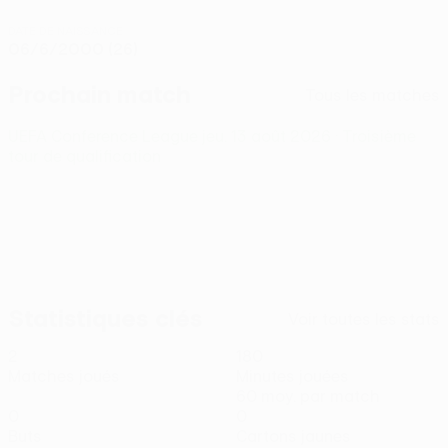
DATE DE NAISSANCE
06/6/2000 (26)
Prochain match
Tous les matches
UEFA Conference League
jeu. 13 août 2026
· Troisième
tour de qualification
Statistiques clés
Voir toutes les stats
2
180
Matches joués
Minutes jouées
60 moy. par match
0
0
Buts
Cartons jaunes