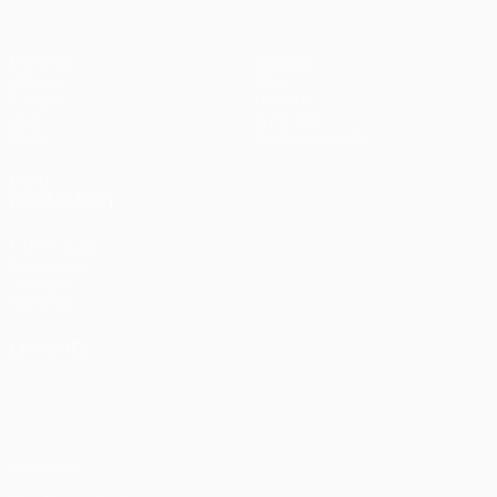
Matches
Équipes
UEFA.tv
Infos
Tirages
Histoire
Jeux
À propos
Stats
Boutique (clubs)
VOIR
ÉGALEMENT
fr.UEFA.com
Fondation
UEFA pour
l'enfance
LANGUES
Français
English
Français
Deutsch
Русский
Español
Italiano
Português
Vie privée