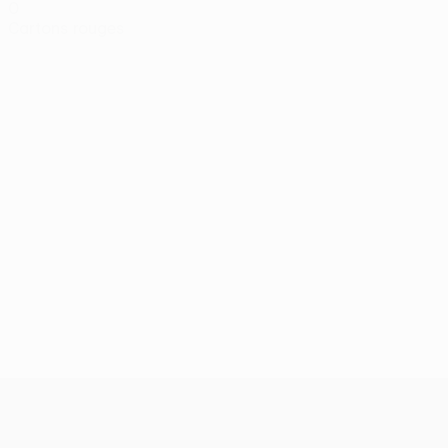
0
Cartons rouges
UEFA Conference League