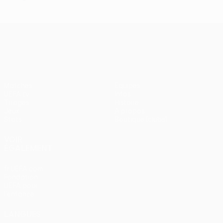
UEFA Conference League
Matches
Équipes
UEFA.tv
Infos
Tirages
Histoire
Jeux
À propos
Stats
Boutique (clubs)
VOIR
ÉGALEMENT
fr.UEFA.com
Fondation
UEFA pour
l'enfance
LANGUES