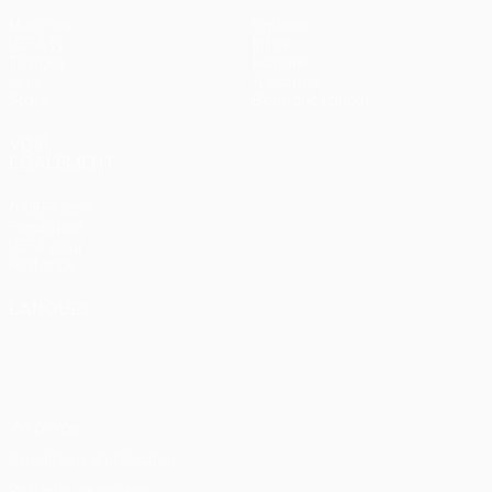
Matches
Équipes
UEFA.tv
Infos
Tirages
Histoire
Jeux
À propos
Stats
Boutique (clubs)
VOIR
ÉGALEMENT
fr.UEFA.com
Fondation
UEFA pour
l'enfance
LANGUES
Français
English
Français
Deutsch
Русский
Español
Italiano
Português
Vie privée
Conditions d'utilisation
Politique de cookies