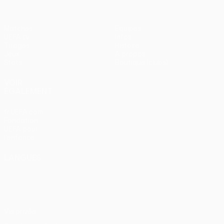
Matches
Équipes
UEFA.tv
Infos
Tirages
Histoire
Jeux
À propos
Stats
Boutique (clubs)
VOIR
ÉGALEMENT
fr.UEFA.com
Fondation
UEFA pour
l'enfance
LANGUES
Français
English
Français
Deutsch
Русский
Español
Italiano
Português
Vie privée