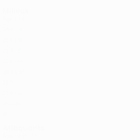
Milieux
Âge
J
G
Lunney
6
IRL
28
2
-
Coote
14
SCO
28
3
1
Norris
18
ENG
23
3
-
Henry Francis
21
IRL
22
2
-
Moore
22
IRL
20
3
2
McInroy
23
SCO
25
3
-
Caffrey
27
IRL
23
3
-
Flynn *
52
IRL
18
-
-
Ryan *
60
IRL
18
-
-
Attaquants
Âge
J
G
Martin
10