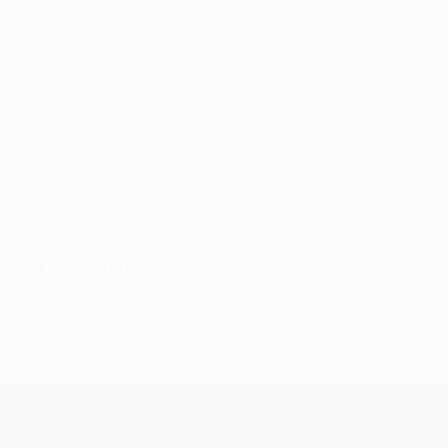
IRL
27
-
-
Odubeko
11
IRL
23
-
-
Kelly
17
IRL
30
3
2
Freitas
20
POR
24
3
1
Jarvis
36
ENG
23
2
-
Ring *
44
IRL
19
2
1
Wuna *
56
IRL
16
-
-
Entraîneur
John Russell
IRL
*
Joueur de liste B
UEFA Conference League