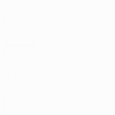
SCO
21
-
-
Beach
19
WAL
22
3
7
Topcu *
50
IRL
18
-
-
Moylan
73
IRL
18
-
-
Défenseurs
Âge
J
G
Gannon
2
IRL
35
2
-
Ledwidge
4
IRL
25
3
-
Bone
15
ENG
27
2
-
Casey
16
IRL
24
2
-
Mbeng
25
FRA
24
3
-
Barrett
29
IRL
33
3
-
Roche
55
IRL
18
1
-