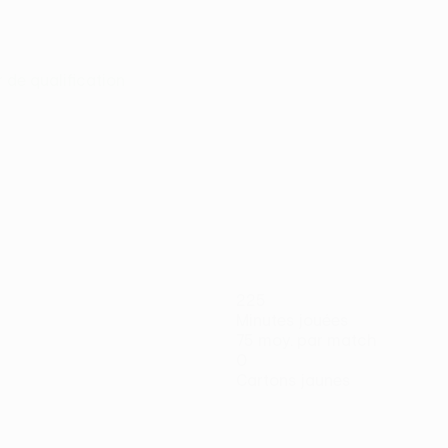
r de qualification
225
Minutes jouées
75 moy. par match
0
Cartons jaunes