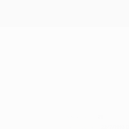
29
NUMÉRO EN CLUB
22/7/1993 (
DATE DE NAISSANCE