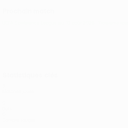
Prochain match
UEFA Conference League
jeu. 13 août 2026
· Troisième tou
Statistiques clés
3
Matches joués
0
Buts
0
Cartons rouges