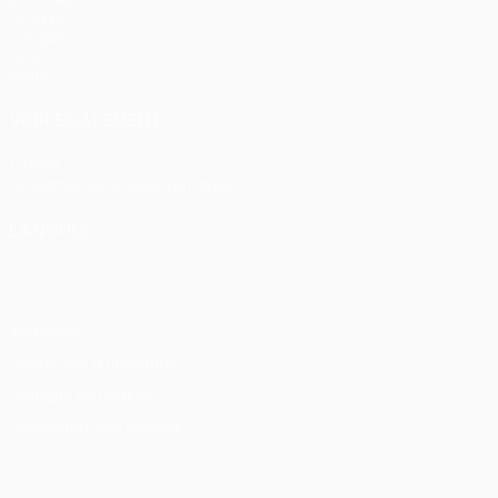
Matches
UEFA.tv
Tirages
Jeux
Stats
VOIR ÉGALEMENT
fr.UEFA.com
Fondation UEFA pour l'enfance
LANGUES
Français
English
Français
Deutsch
Русский
Español
Itali
Vie privée
Conditions d'utilisation
Politique de cookies
Paramètres des cookies