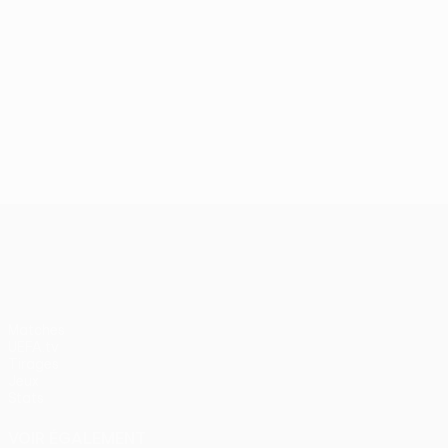
UEFA Conference League
Matches
UEFA.tv
Tirages
Jeux
Stats
VOIR ÉGALEMENT