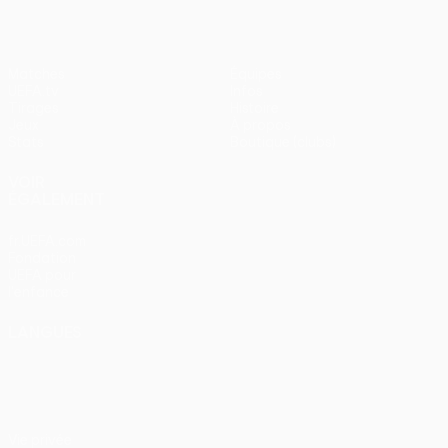
Matches
Équipes
UEFA.tv
Infos
Tirages
Histoire
Jeux
À propos
Stats
Boutique (clubs)
VOIR
ÉGALEMENT
fr.UEFA.com
Fondation
UEFA pour
l'enfance
LANGUES
Français
English
Français
Deutsch
Русский
Español
Italiano
Português
Vie privée