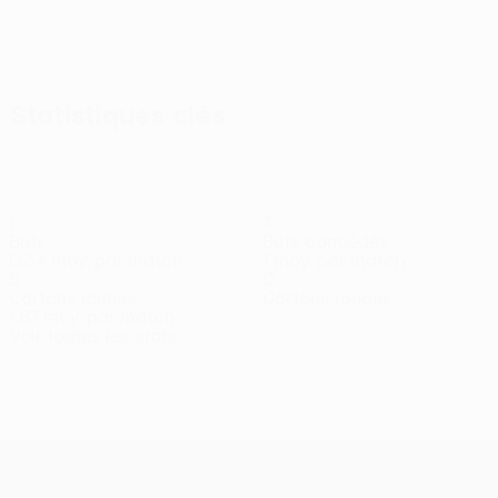
Statistiques clés
1
3
Buts
Buts concédés
0,34 moy. par match
1 moy. par match
5
0
Cartons jaunes
Cartons rouges
1,67 moy. par match
Voir toutes les stats
Effectif
Andreev
Baldoni
Batik
Bošković
Da Costa
Dénes
Dzs
Gardien
Attaquant
Défenseur
Milieu
Défenseur
Attaquant
Mili
UEFA Conference League