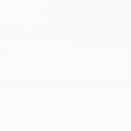
Conditions d'utilisation
Politique de cookies
Paramètres des cookies
© 1998-2026 UEFA. Tous droits réservés.
La désignation UEFA, le logo de l'UEFA et toutes les marques liées
aux compétitions de l'UEFA sont protégés en tant que marques
et/ou droits d'auteur de l'UEFA. Toute utilisation de ces marques
déposées à des fins commerciales est interdite. L'utilisation de la
plate-forme UEFA.com implique que vous acceptez les Conditions
générales et les Dispositions en matière de vie privée.