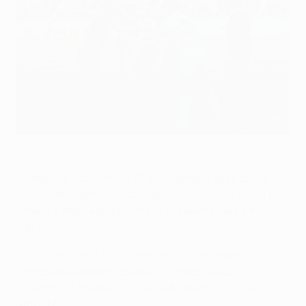
Phil Thompson et Carlos Santillana échangent une poignée de
main avant la finale de 1981
Popperfoto via Getty Images
Liverpool a décroché la C1 à six reprises alors que le
Real Madrid domine le palmarès continental avec 13
titres. Chaque équipe a été vaincue en finale à trois
reprises.
UEFA.com remonte le temps pour revoir toutes les
finales disputés par les deux finalistes 2022,
notamment les deux au cours desquelles ils se sont
affrontés.