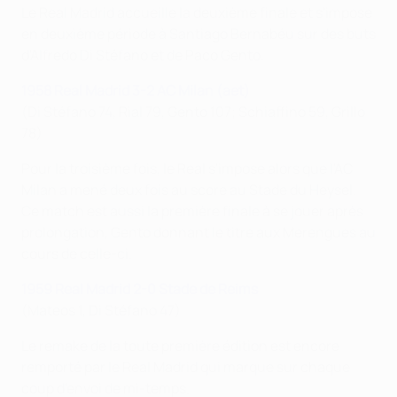
Le Real Madrid accueille la deuxième finale et s'impose
en deuxième période à Santiago Bernabéu sur des buts
d'Alfredo Di Stéfano et de Paco Gento.
1958 Real Madrid 3-2 AC Milan (aet)
(Di Stéfano 74, Rial 79, Gento 107; Schiaffino 59, Grillo
78)
Pour la troisième fois, le Real s'impose alors que l'AC
Milan a mené deux fois au score au Stade du Heysel.
Ce match est aussi la première finale à se jouer après
prolongation, Gento donnant le titre aux Merengues au
cours de celle-ci.
1959 Real Madrid 2-0 Stade de Reims
(Mateos 1, Di Stéfano 47)
Le remake de la toute première édition est encore
remporté par le Real Madrid qui marque sur chaque
coup d'envoi de mi-temps.