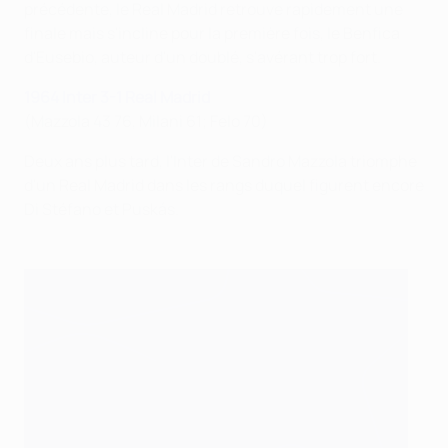
précédente, le Real Madrid retrouve rapidement une
finale mais s'incline pour la première fois, le Benfica
d'Eusebio, auteur d'un doublé, s'avérant trop fort.
1964 Inter 3-1 Real Madrid
(Mazzola 43 76, Milani 61; Felo 70)
Deux ans plus tard, l'Inter de Sandro Mazzola triomphe
d'un Real Madrid dans les rangs duquel figurent encore
Di Stéfano et Puskás.