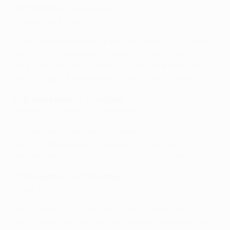
2007 AC Milan 2–1 Liverpool
(Inzaghi 45, 82; Kuyt 89)
Les deux formations se retrouvent deux ans plus tard.
Cette fois, les deux buts d'avance de l'AC Milan ne
seront pas remontés, même si Dirk Kuyt entretient un
temps l'espoir d'un nouveau miracle pour les Reds.
2018 Real Madrid 3–1 Liverpool
(Benzema 51, Bale 63 83; Mané 55)
La deuxième finale de l'histoire entre le Real Madrid et
Liverpool bascule sur une inspiration de Karim
Benzema et deux coups de génie de Garth Bale.
2019 Liverpool 2–0 Tottenham
(Salah 2 s.p., Origi 87)
Dans l'antre de l'Atlético de Madrid, la finale 100%
anglaise bascule d'entrée de partie sur un penalty de