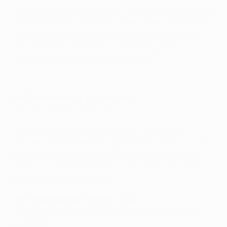
décrocher son septième titre, il n'en faut que deux pour
que la huitième couronne soit décrochée. Au Stade de
France, Fernando Morientes, Steve McManaman et
Raúl González permettent aux Merengues de
remporter une finale 100% espagnole.
La volée de Zidane en 2002, sous tous les angles
2002 Real Madrid 2-1 Leverkusen
(Lúcio 13; Raúl 8, Zidane 45)
Deux ans plus tard encore, le Real s'impose de
nouveau. Raúl devient le premier joueur à inscrire un
but lors de deux finales d'UEFA Champions League
avant que Zinédine Zidane n'inscrive le but du titre
depuis resté dans l'histoire.
2014 Real Madrid 4–1 Atlético (a.p.)
(Ramos 90+3, Bale 110, Marcelo 118, Ronaldo 120pen;
Godín 36)