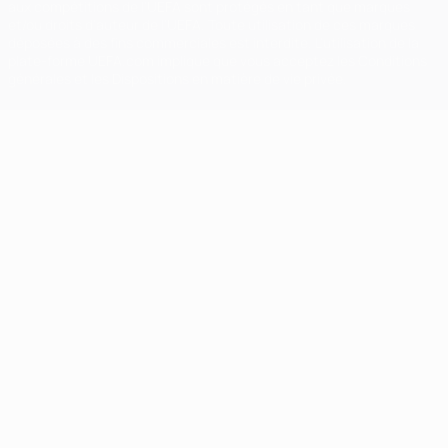
aux compétitions de l'UEFA sont protégés en tant que marques
et/ou droits d'auteur de l'UEFA. Toute utilisation de ces marques
déposées à des fins commerciales est interdite. L'utilisation de la
plate-forme UEFA.com implique que vous acceptez les Conditions
générales et les Dispositions en matière de vie privée.