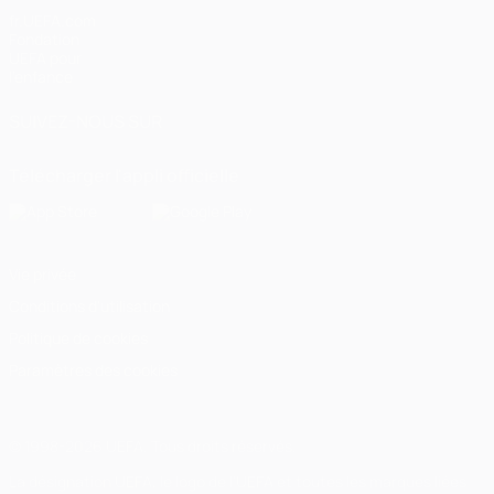
fr.UEFA.com
Fondation
UEFA pour
l'enfance
SUIVEZ-NOUS SUR
Télécharger l'appli officielle
Vie privée
Conditions d'utilisation
Politique de cookies
Paramètres des cookies
© 1998-2026 UEFA. Tous droits réservés.
La désignation UEFA, le logo de l'UEFA et toutes les marques liées