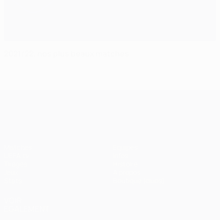
2021/22, nos plus beaux matches
UEFA Champions League
Matches
Équipes
UEFA.tv
Infos
Tirages
Histoire
Jeux
À propos
Stats
Boutique (clubs)
VOIR
ÉGALEMENT