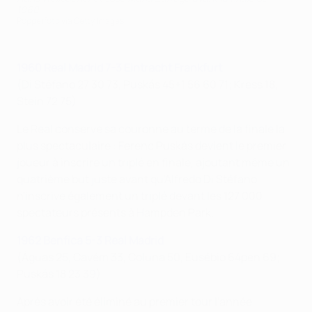
1960
Popperfoto via Getty Images
1960 Real Madrid 7-3 Eintracht Frankfurt
(Di Stéfano 27 30 73, Puskás 45+1 56 60 71; Kress 18,
Stein 72 75)
Le Real conserve sa couronne au terme de la finale la
plus spectaculaire : Ferenc Puskás devient le premier
joueur à inscrire un triplé en finale, ajoutant même un
quatrième but juste avant qu'Alfredo Di Stéfano
n'inscrive également un triplé devant les 127 000
spectateurs présents à Hampden Park.
1962 Benfica 5-3 Real Madrid
(Águas 25, Cavém 33, Coluna 50, Eusébio 64pen 69;
Puskás 18 23 39)
Après avoir été éliminé au premier tour l'année