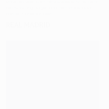
Mohamed Salah avant d'être scellée en fin de match
par Divock Origi. Jürgen Klopp décroche alors son
premier trophée européen.
REAL MADRID