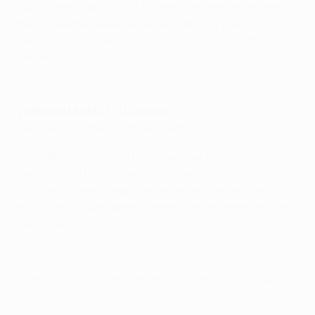
buts d'une finale d'UEFA Champions League, le Real
Madrid attend la deuxième période pour prendre le
dessus sur la Juventus, Cristiano Ronaldo s'offrant un
doublé.
Finale 2018 : Real Madrid 3-1 Liverpool
2018 Real Madrid 3–1 Liverpool
(Benzema 51, Bale 63 83; Mané 55)
Karim Benzema prend le meilleur sur Loris Karius et
lance le Real Madrid vers un nouveau titre. Si Sadio
Mané entretient l'espoir, la finale bascule sur deux
buts magnifiques signés Gareth Bale entré en jeu à la
place d'Isco.
© 1998-2026 UEFA. All rights reserved.
Mis à jour le: jeudi 12 mai 2022