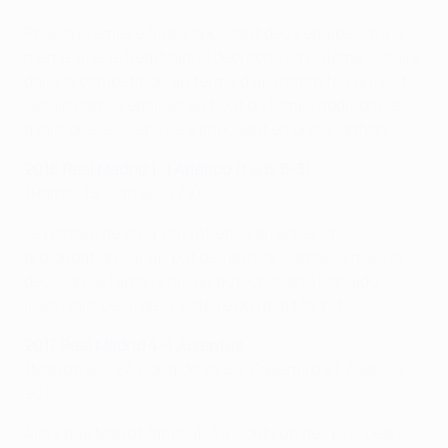
Pour la première finale opposant deux équipes d'une
même ville, le Real Madrid décroche sa dixième victoire
dans la compétition au terme d'un match fou qui voit
Sergio Ramos égaliser au bout du temps additionnel
avant que les siens ne s'imposent en prolongation.
2016 Real Madrid 1–1 Atlético (t.a.b. 5-3)
(Ramos 15; Carrasco 79)
Le remake de 2014 voit l'Atlético arracher la
prolongation sur un but de Yannick Carrasco mais la
décision se fait aux tirs au but, Cristiano Ronaldo
inscrivant celui de la victoire du Real Madrid.
2
017 Real Madrid 4–1 Juventus
(Mandžukić 27; Ronaldo 20 64, Casemiro 61, Asensio
90)
Alors que Mario Mandžukić inscrit l'un des plus beaux