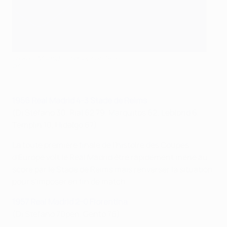
Le Real Madrid vainqueur en 1956
©AFP
1956 Real Madrid 4-3 Stade de Reims
(Di Stéfano 30, Rial 62 79, Marquitos 62; Leblond 6,
Templin 10, Hidalgo 67)
La toute première finale de l'histoire des Coupes
d'Europe voit le Real Madrid être rapidement mené au
score par le Stade de Reims mais renverser la situation
pour s'imposer en fin de match.
1957 Real Madrid 2-0 Fiorentina
(Di Stéfano 70pen, Gento 76)