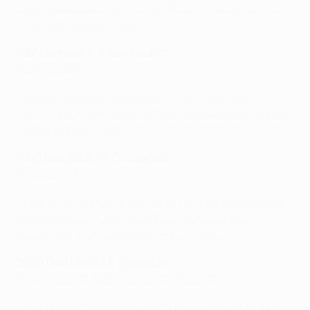
Gento qui dispute sa sixième finale, s'impose dans les
vingt dernières minutes.
1981 Liverpool 1-0 Real Madrid
(Kennedy 81)
15 ans plus tard, le Real retrouve une finale et Paris
mais ne peut rien face aux Reds vainqueur sur un but
signé Alan Kennedy.
1998 Real Madrid 1-0 Juventus
(Mijatović 66)
Il faut ensuite attendre encore 17 ans pour que le Real
Madrid retrouve une finale. Celle-ci devient La
Séptimat sur un but signé Predrag Mijatović.
2000 Real Madrid 3-0 Valence
(Morientes 39, McManaman 67, Raúl 75)
Il avait fallu attendre 32 ans pour voir le Real Madrid