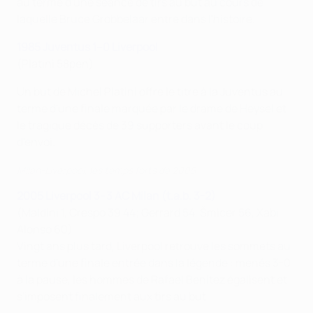
au terme d'une séance de tirs au but au cours de
laquelle Bruce Grobbelaar entre dans l'histoire.
1
985 Juventus 1–0 Liverpool
(Platini 58pen)
Un but de Michel Platini offre le titre à la Juventus au
terme d'une finale marquée par le drame de Heysel et
le tragique décès de 39 supporters avant le coup
d'envoi.
Milan-Liverpool, les temps forts de 2005
2005 Liverpool 3–3 AC Milan (t.a.b. 3-2)
(Maldini 1, Crespo 39 44; Gerrard 54, Šmicer 56, Xabi
Alonso 60)
Vingt ans plus tard, Liverpool retrouve les sommets au
terme d'une finale entrée dans la légende : menés 3-0
à la pause, les hommes de Rafael Benítez égalisent et
s'imposent finalement aux tirs au but.