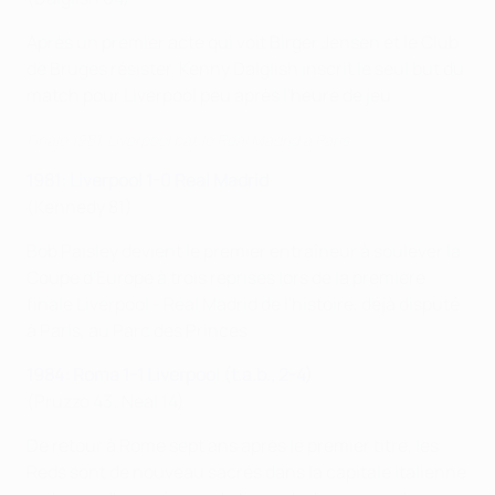
Après un premier acte qui voit Birger Jensen et le Club
de Bruges résister, Kenny Dalglish inscrit le seul but du
match pour Liverpool peu après l'heure de jeu.
Finale 1981, Liverpool bat le Real Madrid à Paris
1981: Liverpool 1-0 Real Madrid
(Kennedy 81)
Bob Paisley devient le premier entraîneur à soulever la
Coupe d'Europe à trois reprises lors de la première
finale Liverpool - Real Madrid de l'histoire, déjà disputé
à Paris, au Parc des Princes.
1984: Roma 1-1 Liverpool (t.a.b., 2-4)
(Pruzzo 43; Neal 14)
De retour à Rome sept ans après le premier titre, les
Reds sont de nouveau sacrés dans la capitale italienne