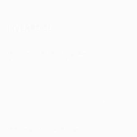
LIVERPOOL
C'était en 1977 : le premier triomphe européen de Liverpool
1977: Liverpool 3-1 Mönchengladbach
(McDermott 28, Smith 65, Neal 83pen; Simonsen 51)
Le dernier match de Kevin Keegan avant son départ
pour Hambourg. Les hommes de Bob Paisley retrouve
Mönchengladbach pour un remake de la finale de la
Coupe de l'UEFA 1973. Terry McDermott ouvre le score
à Rome, il est imité par Tommy Smith et Phil Neal côté
Reds, Allan Simonsen égalisant un temps pour les
Allemands.
1978 Liverpool 1-0 Club de Bruges
(Dalglish 64)