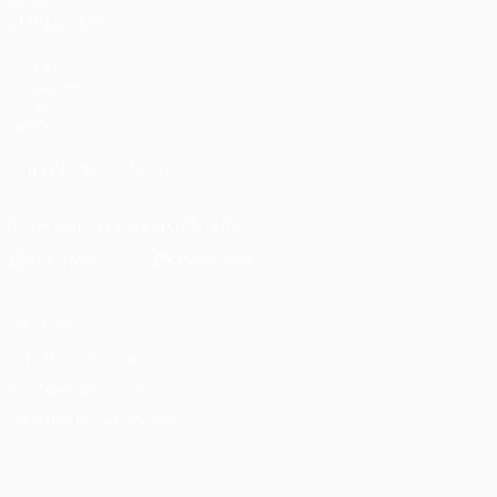
VOIR
ÉGALEMENT
fr.UEFA.com
Fondation
UEFA pour
l'enfance
SUIVEZ-NOUS SUR
Télécharger l'appli officielle
Vie privée
Conditions d'utilisation
Politique de cookies
Paramètres des cookies
© 1998-2026 UEFA. Tous droits réservés.