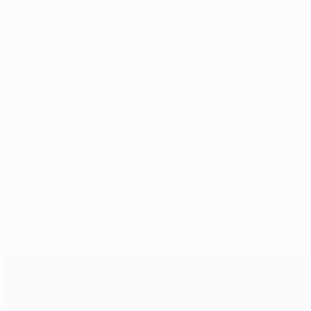
Entraîneur(e) d'équipe féminine de l'année
2022/23 : Sarina Wiegman (Angleterre)
2021/22: Sarina Wiegman (Angleterre)
2020/21 : Lluís Cortés (Barcelone)
2019/20 : Jean-Luc Vasseur (Lyon)
© 1998-2026 UEFA. All rights reserved.
Mis à jour le: vendredi 27 août 2021
Sélectionné pour vous