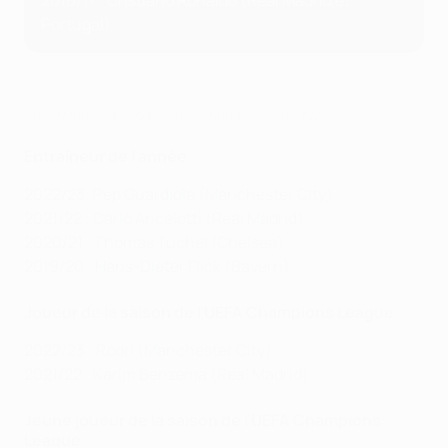
2016/17 : Cristiano Ronaldo (Real Madrid et
Portugal)
Erling Haaland, ses buts en Champions League
Entraîneur de l'année
2022/23: Pep Guardiola (Manchester City)
2021/22 : Carlo Ancelotti (Real Madrid)
2020/21 : Thomas Tuchel (Chelsea)
2019/20 : Hans-Dieter Flick (Bayern)
Joueur de la saison de l'UEFA Champions League
2022/23 : Rodri (Manchester City)
2021/22 : Karim Benzema (Real Madrid)
Jeune joueur de la saison de l'UEFA Champions
League