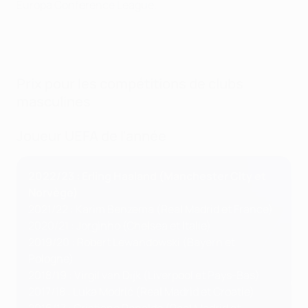
Europa Conference League.
Prix pour les compétitions de clubs
masculines
Joueur UEFA de l'année
2022/23 : Erling Haaland (Manchester City et
Norvège)
2021/22 : Karim Benzema (Real Madrid et France)
2020/21 : Jorginho (Chelsea et Italie)
2019/20 : Robert Lewandowski (Bayern et
Pologne)
2018/19 : Virgil van Dijk (Liverpool et Pays-Bas)
2017/18 : Luka Modrić (Real Madrid et Croatie)