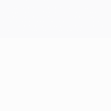
La désignation UEFA, le logo de l'UEFA et toutes les marques liées
aux compétitions de l'UEFA sont protégés en tant que marques
et/ou droits d'auteur de l'UEFA. Toute utilisation de ces marques
déposées à des fins commerciales est interdite. L'utilisation de la
plate-forme UEFA.com implique que vous acceptez les Conditions
générales et les Dispositions en matière de vie privée.