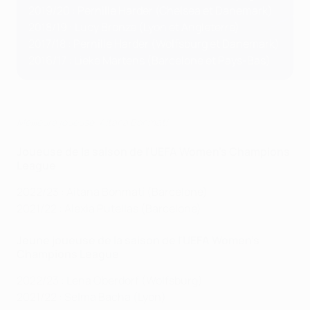
2019/20 : Pernille Harder (Chelsea et Danemark)
2018/19 : Lucy Bronze (Lyon et Angleterre)
2017/18 : Pernille Harder (Wolfsburg et Danemark)
2016/17 : Lieke Martens (Barcelone et Pays-Bas)
Meilleure joueuse, Aitana Bonmatí
Joueuse de la saison de l'UEFA Women's Champions
League
2022/23 : Aitana Bonmatí (Barcelone)
2021/22 : Alexia Putellas (Barcelone)
Jeune joueuse de la saison de l'UEFA Women's
Champions League
2022/23 : Lena Oberdorf (Wolfsburg)
2021/22 : Selma Bacha (Lyon)