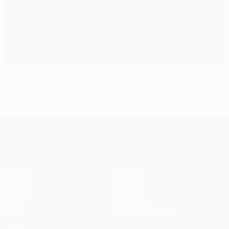
Ada Hegerberg Meilleure joueuse d'Europe
UEFA Champions League
Matches
Équipes
UEFA.tv
Infos
Tirages
Histoire
Jeux
À propos
Stats
Boutique (clubs)