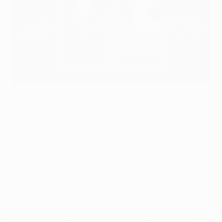
Aitana Bonmatí et Erling Haaland
Pour lancer chaque saison européenne, l'UEFA
organise une cérémonies afin de récompenser les
joueurs, joueuses et entraîneur(e)s ayant brillé au
cours de la saison précédente dans les compétitions
interclubs
Il existe également des distinctions dédiées pour le
joueur de la saison et le jeune joueur de la saison dans
chacune des principales compétitions interclubs de
l'UEFA : l'UEFA Champions League, l'UEFA Women's
Champions League, l'UEFA Europa League et l'UEFA