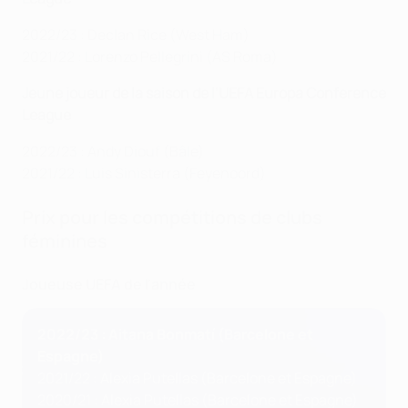
2022/23 : Declan Rice (West Ham)
2021/22 : Lorenzo Pellegrini (AS Roma)
Jeune joueur de la saison de l’UEFA Europa Conference
League
2022/23 : Andy Diouf (Bâle)
2021/22 : Luis Sinisterra (Feyenoord)
Prix pour les compétitions de clubs
féminines
Joueuse UEFA de l'année
2022/23 : Aitana Bonmatí (Barcelone et
Espagne)
2021/22 : Alexia Putellas (Barcelone et Espagne)
2020/21 : Alexia Putellas (Barcelone et Espagne)