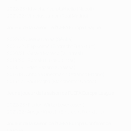
2022/23 : Khvicha Kvaratskhelia (Napoli)
2021/22 : Vinícius Júnior (Real Madrid)
Joueur de la saison de l’UEFA Europa League
2022/23 : Jesús Navas (Séville)
2021/22 : Filip Kostić (Eintracht Frankfurt)
2020/21 : Gerard Moreno (Villarreal)
2019/20 : Romelu Lukaku (Inter)
2018/19 : Eden Hazard (Chelsea)
2017/18 : Antoine Griezmann (Atlético Madrid)
2016/17 : Paul Pogba (Manchester United)
Jeune joueur de la saison de l’UEFA Europa League
2022/23 : Florian Wirtz (Leverkusen)
2021/22 : Ansgar Knauff (Eintracht Frankfurt)
Joueur de la saison de l’UEFA Europa Conference
League