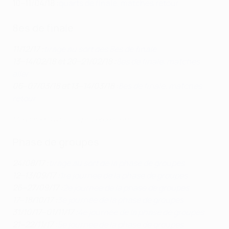
10–11/04/18 :
quarts de finale, matches retour
8es de finale
11/12/17 :
tirage au sort des 8es de finale
13–14/02/18 et 20–21/02/18 :
8es de finale, matches
aller
06–07/03/18 et 13–14/03/18 :
8es de finale, matches
retour
Mohamed Salah, cinq superbes buts !
Phase de groupes
24/08/17 :
tirage au sort de la phase de groupes
12–13/09/17 :
1re journée de la phase de groupes
26–27/09/17 :
2e journée de la phase de groupes
17–18/10/17 :
3e journée de la phase de groupes
31/10/17–01/11/17 :
4e journée de la phase de groupes
21–22/11/17 :
5e journée de la phase de groupes