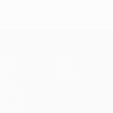
Mis à jour le: mercredi 10 octobre 2018
UEFA Champions League
Matches
Équipes
UEFA.tv
Infos
Tirages
Histoire
Jeux
À propos
Stats
Boutique (clubs)
VOIR
ÉGALEMENT
fr.UEFA.com
Fondation
UEFA pour