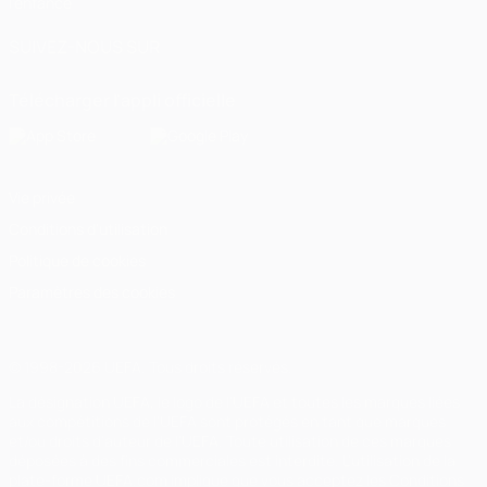
l'enfance
SUIVEZ-NOUS SUR
Télécharger l'appli officielle
Vie privée
Conditions d'utilisation
Politique de cookies
Paramètres des cookies
© 1998-2026 UEFA. Tous droits réservés.
La désignation UEFA, le logo de l'UEFA et toutes les marques liées
aux compétitions de l'UEFA sont protégés en tant que marques
et/ou droits d'auteur de l'UEFA. Toute utilisation de ces marques
déposées à des fins commerciales est interdite. L'utilisation de la
plate-forme UEFA.com implique que vous acceptez les Conditions