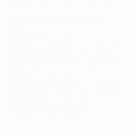
05–06/12/17 :
6e journée de la phase de groupes
Tours de qualification et barrages
19/06/17 :
tirage au sort des 1er et 2e tours de
qualification
27–28/06/17 :
1er tour de qualification, matches aller
04–05/07/17 :
1er tour de qualification, matches retour
11–12/07/17 :
2e tour de qualification, matches aller
14/07/17 :
tirage au sort du 3e tour de qualification
18–19/07/17 :
2e tour de qualification, matches retour
25–26/07/17 :
3e tour de qualification, matches aller
01–02/08/17 :
3e tour de qualification, matches retour
04/08/17 :
tirage au sort des barrages
15–16/08/17 :
barrages, matches aller
22–23/08/17 :
barrages, matches retour
© 1998-2026 UEFA. All rights reserved.