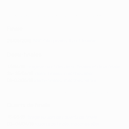
Sergio Ramos a soulevé le trophée le 3 juin à Cardiff
Finale
26/05/2018 :
NSC Olimpiyskiy, Kyiv, Ukraine
Demi-finales
13/04/18 :
tirage au sort des demi-finales et de la finale
24–25/04/18 :
demi-finales, matches aller
01–02/05/18 :
demi-finales, matches retour
Dix superbes buts en 8es de finale de la Champions League
Quarts de finale
16/03/18 :
tirage au sort des quarts de finale
03–04/04/18 :
quarts de finale, matches aller