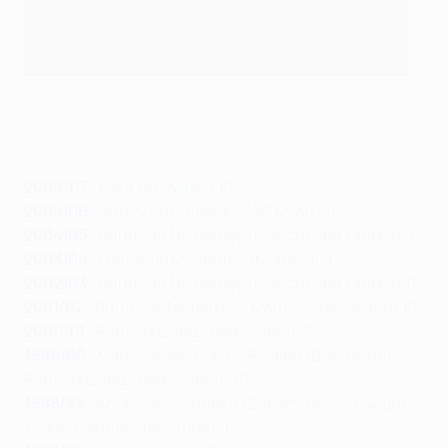
Kaka, dernier joueur ayant terminé seul meilleur buteur
avant l'ère Messi-Ronaldo
©AFP/Getty Images
2006/07
: Kaká (AC Milan) 10
2005/06
: Andriy Shevchenko (AC Milan) 9
2004/05
: Ruud van Nistelrooy (Manchester United) 8
2003/04
: Fernando Morientes (Monaco) 9
2002/03
: Ruud van Nistelrooy (Manchester United) 12
2001/02
: Ruud van Nistelrooy (Manchester United) 10
2000/01
: Raúl González (Real Madrid) 7
1999/00
: Mário Jardel (Porto), Rivaldo (Barcelone),
Raúl González (Real Madrid) 10
1998/99
: Andriy Shevchenko (Dynamo Kyiv), Dwight
Yorke (Manchester United) 8