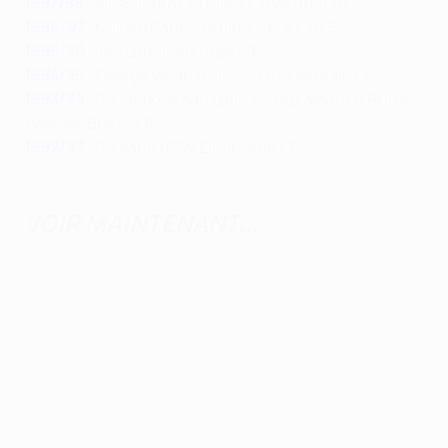
1997/98
: Alessandro Del Piero (Juventus) 10
1996/97
: Milinko Pantić (Atlético Madrid) 5
1995/96
: Jari Litmanen (Ajax) 9
1994/95
: George Weah (Paris Saint-Germain) 7
1993/94
: Ronald Koeman (Barcelone), Wynton Rufer
(Werder Brême) 8
1992/93
: Romário (PSV Eindhoven) 7
VOIR MAINTENANT...
Le Barça écrase Gladbach
96 buts européens de Ronaldo