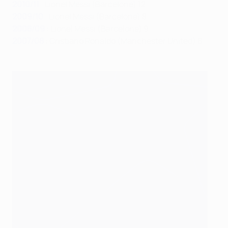
2010/11
: Lionel Messi (Barcelone) 12
2009/10
: Lionel Messi (Barcelone) 8
2008/09
: Lionel Messi (Barcelone) 9
2007/08
: Cristiano Ronaldo (Manchester United) 8