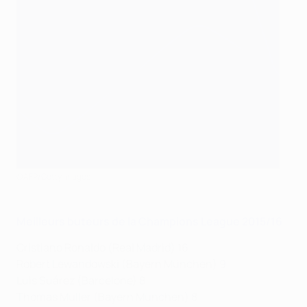
©AFP/Getty Images
Meilleurs buteurs de la Champions League 2015/16
Cristiano Ronaldo (Real Madrid) 16
Robert Lewandowski (Bayern München) 9
Luis Suárez (Barcelone) 8
Thomas Müller (Bayern München) 8