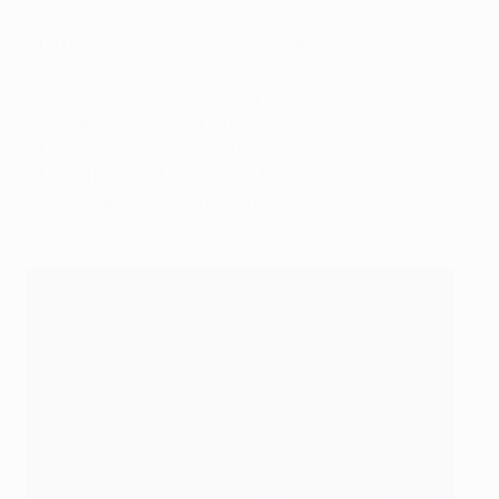
. Didier Drogba (Côte d'Ivoire), 44
14. Thomas Müller (Allemagne), 38
15. Fernando Morientes (Espagne), 37
. Robert Lewandowski (Pologne), 37
17. Ferenc Puskás (Hongrie), 35
18. Wayne Rooney (Angleterre), 34
18. Gerd Müller (Allemagne), 34
20. Samuel Eto’o (Cameroun), 33