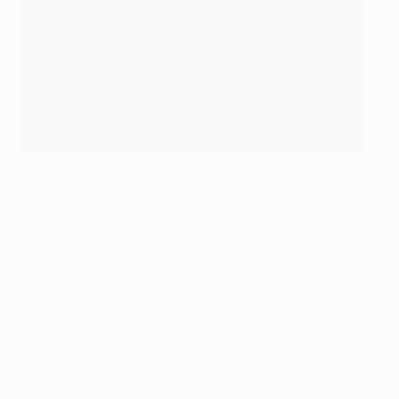
©Getty Images
UEFA Champions League, palmarès des meilleurs
buteurs
2015/16
: Cristiano Ronaldo (Real Madrid) 16
2014/15
: Lionel Messi (Barcelone), Neymar
(Barcelone), Cristiano Ronaldo (Real Madrid) 10
2013/14
: Cristiano Ronaldo (Real Madrid) 17
2012/13
: Cristiano Ronaldo (Real Madrid) 12
2011/12
: Lionel Messi (Barcelone) 14