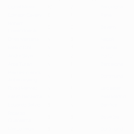
Lionel Messi
10
2
Barcelona
Edinson Cavani
6
1
Paris
Robert
5
0
Bayern
Lewandowski
Dries Mertens
4
3
Napoli
Mesut Özil
4
3
Arsenal
André Silva
4
2
Porto
Arda Turan
4
1
Barcelona
Pierre-Emerick
4
1
Dortmund
Aubameyang
Riyad Mahrez
4
1
Leicester
Karim Benzema
4
1
Real Madrid
Eduardo Salvio
3
4
Benfica
Ricardo
3
3
Beşiktaş
Quaresma
Marco Reus
3
2
Dortmund