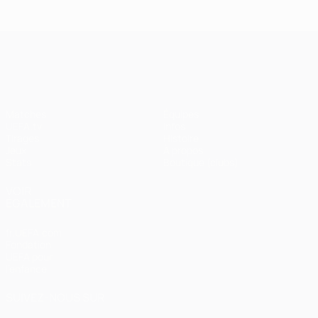
UEFA Champions League
Matches
Équipes
UEFA.tv
Infos
Tirages
Histoire
Jeux
À propos
Stats
Boutique (clubs)
VOIR
ÉGALEMENT
fr.UEFA.com
Fondation
UEFA pour
l'enfance
SUIVEZ-NOUS SUR