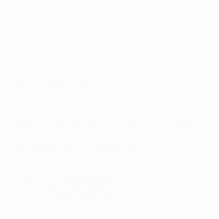
Messi, son doublé contre le Celtic
Messi, ses 17 buts contre des Anglais
Regardez les sept triplés de Lionel Messi en UEFA Champions
League
Cinq superbes coups francs de Ronaldo
© 1998-2026 UEFA. All rights reserved.
Mis à jour le: dimanche 11 décembre 2016