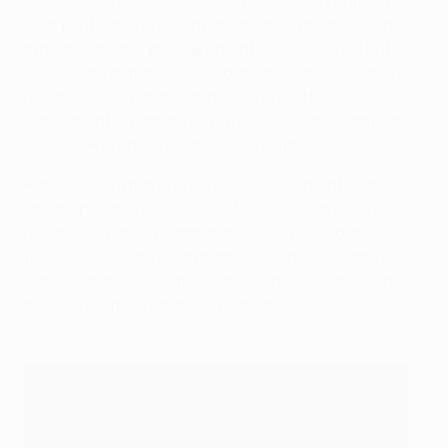
c'est peut-être un record encore plus prestigieux qui
attend bientôt le prodige argentin. Avec ses dix buts
sur les cinq matches qu'il a disputés cette saison, il est
revenu à deux petites longueurs du Portugais
concernant le nombre de buts inscrits en Champions
League de la phase de groupes à la finale.
Ronaldo, qui a marqué deux fois "seulement" cette
saison, pointe à 96 alors que Messi, de son côté, est
revenu à 94, avec notamment des triplés à domicile
face au Celtic
lors de la première journée et contre
Manchester City à la troisième journée
. Leur duel n'a
peut-être jamais été aussi palpitant.