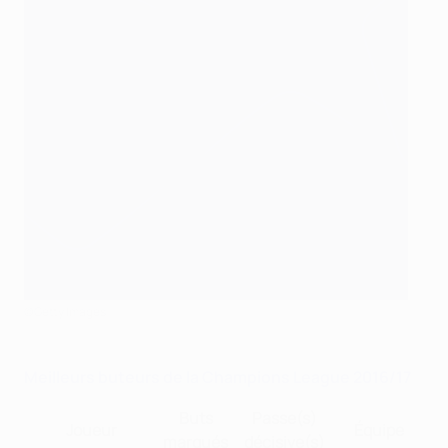
©Getty Images
Meilleurs buteurs de la Champions League 2016/17
Buts
Passe(s)
Joueur
Équipe
marqués
décisive(s)