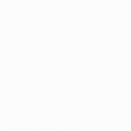
Antoine Griezmann (Atlético Madrid) 7
Lionel Messi (Barcelone) 6
Artem Dzyuba (Zenit) 6
Top 20 des meilleurs buteurs de l'Histoire
en C1
(tours qualif et barrages inclus)
1. Cristiano Ronaldo (Portugal), 96
2. Lionel Messi (Argentine), 93
3. Raúl González (Espagne), 71
4. Ruud van Nistelrooy (Pays-Bas), 60
5. Andriy Shevchenko (Ukraine), 59
6. Thierry Henry (France), 51
7. Filippo Inzaghi (Italie), 50
. Karim Benzema (France), 50
9. Zlatan Ibrahimović (Suède), 49
. Alfredo Di Stéfano (Argentine), 4911. Eusébio
(Portugal), 47
12. Alessandro Del Piero (Italie), 44