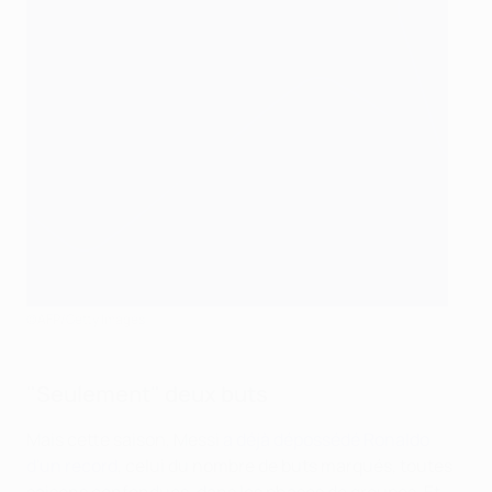
©AFP/Getty Images
"Seulement" deux buts
Mais cette saison, Messi
a déjà dépossédé Ronaldo
d'un record
, celui du nombre de buts marqués, toutes
saisons confondues, dans les phases de groupes. Et