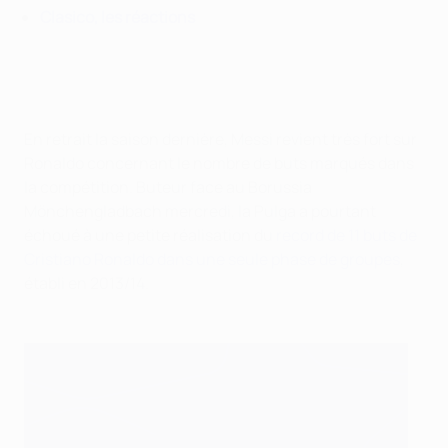
Clasico, les réactions
En retrait la saison dernière, Messi revient très fort sur
Ronaldo concernant le nombre de buts marqués dans
la compétition. Buteur face au Borussia
Mönchengladbach mercredi, la Pulga a pourtant
échoué à une petite réalisation du
record de 11 buts de
Cristiano Ronaldo dans une seule phase de groupes
,
établi en 2013/14.