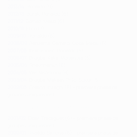
2013/14
: Ronaldo (9)
2012/13
: Burak, Ronaldo (6)
2011/12
: Gomez, Messi (6)
2010/11
: Eto'o (7)
2009/10
: Ronaldo (6)
2008/09
: Benzema, Gerrard, Klose, Messi (5)
2007/08
: Ibrahimović, Ronaldo (5)
2006/07
: Drogba, Kaká, Morientes (5)
2005/06
: Shevchenko (6)
2004/05
: Van Nistelrooy (8)
2003/04
: Drogba, Makaay, Pršo, Şükür (5)
2002/03
: Crespo, Inzaghi (8) – première phase de
groupes uniquement
Thierry Henry, ses plus beaux buts européens
2001/02
: Elber, Trezeguet (6) – première phase de
groupes uniquement
2000/01
: Rivaldo, Simone (6) – première phase de