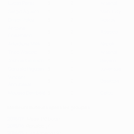
Lucas Pérez
3
2
Arsenal
Sergio Agüero
3
2
Man. City
Dmitri Poloz
3
2
Rostov
Antoine
3
2
Atlético
Griezmann
Arkadiusz Milik
3
1
Napoli
Theo Walcott
3
0
Arsenal
Joshua Kimmich
3
0
Bayern
Gonzalo Higuaín
3
0
Juventus
Vincent
3
0
Beşiktaş
Aboubakar
Moussa Dembélé
3
0
Celtic
Meilleurs buteurs après les groupes
2016/17
: Messi (10 buts)
2015/16
: Ronaldo (11)
2014/15
: Luiz Adriano (9)