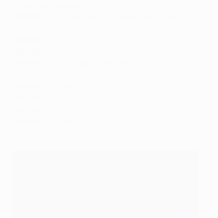
groupes uniquement
1999/00
: Jardel, Rivaldo (5) – première phase de
groupes uniquement
1998/99
: Zahovič (7)
1997/98
: Henry (6)
1996/97
: Bokšić, Artur, Jardel, Pantić, Simeone,
Simone (4)
1995/96
: Litmanen (6)
1994/95
: Weah (6)
1993/94
: Rufer (4)
1992/93
: Sauzée (5)