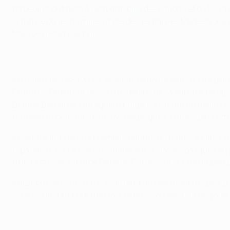
torpeur et ont petit à petit grappillé des ballons et du ter
la frappe du jeune milieu a été déviée par Per Mertesacker 
Mais ce n'était pas fini...
Au retour des vestiaires, Arsenal, remonté sans doute par 
Gunners, Fabinho a ressorti un ballon de sa surface de répa
Dimitar Berbatov. L'attaquant bulgare s'est fait un malin p
totalement démunis, ni les Monégasques, surpris par cette
Arsenal a fini, dans la première minute du temps additionn
réparation. C'était sans compter sur des Monégasques en
d'un tir croisé, Yannick Ferreira-Carrasco a donné un peu plu
Autant d'éléments qui constituent un réel motif d'espoir pou
comme un œuf pour une fois, la pression sera sur les joue