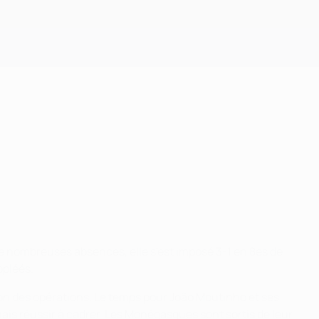
Obtenir
de nombreuses absences, elle s'est imposé 3-1 en 8es de
ppléés.
ion des opérations. Le temps pour João Moutinho et ses
ais réussir à cadrer. Les Monégasques sont sortis de leur