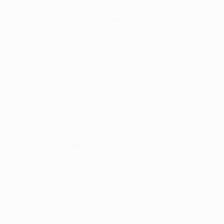
(38e minute), au four et au moulin tout au long de la partie,
ait un de ses objectifs : marquer sur la pelouse d'Arsenal.
liser rapidement. Au plus fort de la domination des
à lancer Anthony Martial, lequel a servi dans le bon tempo
, personne n'en croyait ses yeux. Ni les Gunners,
ch.
lade-Chamberlain, décochée à l'entrée de la surface de
e match à leur avantage. Sur un nouveau contre ponctué
.
 le 17 mars pour cela. Au Stade Louis-II, qui sera plein