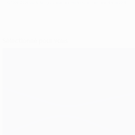
© 1998-2026 UEFA. All rights reserved.
Mis à jour le: mercredi 18 avril 2018
Sélectionné pour vous