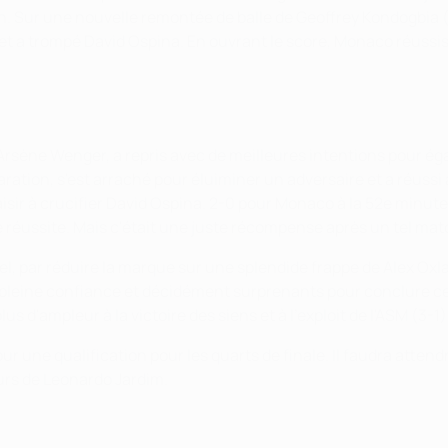
rain. Sur une nouvelle remontée de balle de Geoffrey Kondogbia 
et a trompé David Ospina. En ouvrant le score, Monaco réussiss
Arsène Wenger, a repris avec de meilleures intentions pour éga
ration, s'est arraché pour éluiminer un adversaire et a réussi 
laisir à crucifier David Ospina. 2-0 pour Monaco à la 52e minute
 réussite. Mais c'était une juste récompense après un tel mat
el, par réduire la marque sur une splendide frappe de Alex Ox
 pleine confiance et décidément surprenants pour conclure c
s d'ampleur à la victoire des siens et à l'exploit de l'ASM (3-1)
r une qualification pour les quarts de finale. Il faudra attendre
urs de Leonardo Jardim.