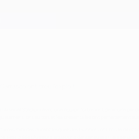
Carrasco ont créé l'exploit.
e à l'Arsenal Stadium avec une équipe fortement diminuée par 
justement, ont eu tort et les présents les ont parfaitement su
mières minutes durant lesquels les Gunners ont pris la direct
ne s'est créée plusieurs situations dangereuses mais sans jam