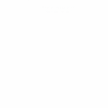
Obtenir l'application
Pas maintenant