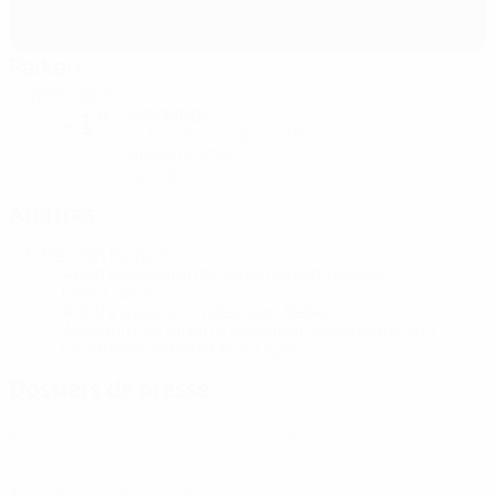
Parken
Copenhague
ciel dégagé
-1°
Le terrain est impeccable
Humidité: 87%
Vent: 8 km/ h
Arbitres
Arbitre
Irfan Peljto
BIH
Arbitres assistants
Senad Ibrišimbegović
BIH
Davor Beljo
BIH
Arbitre assistant vidéo
Ivan Bebek
CRO
Assistant de l'Arbitre Assistant Vidéo
Matej Jug
SVN
Quatrième arbitre
Miloš Gigovic
BIH
Dossiers de presse
Accédez aux informations mises à jour minute par minute pour
chaque match.
Accéder aux dossiers de presse