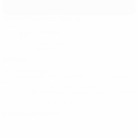
Stadion Feijenoord 'De Kuip'
Rotterdam
ciel dégagé
22°
Le terrain est impeccable
Humidité: 68%
Vent: 18 km/ h
Arbitres
Arbitre
Davide Massa
ITA
Arbitres assistants
Filippo Meli
ITA
Stefano
Alassio
ITA
Arbitre assistant vidéo
Aleandro Di Paolo
ITA
Assistant de l'Arbitre Assistant Vidéo
Carlos del Cerro
Grande
ESP
Quatrième arbitre
Fabio Maresca
ITA
Dossiers de presse
Accédez aux informations mises à jour minute par minute pour
chaque match.