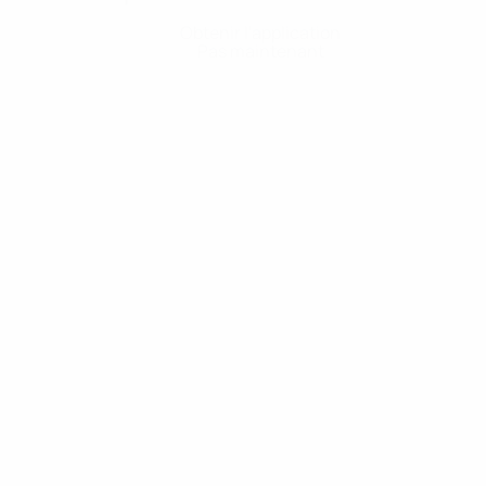
Obtenir l'application
Pas maintenant