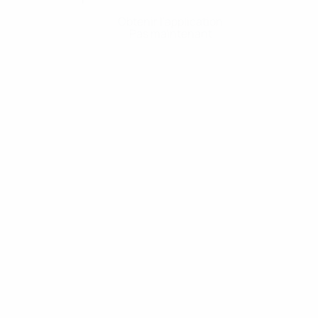
Obtenir l'application
Pas maintenant