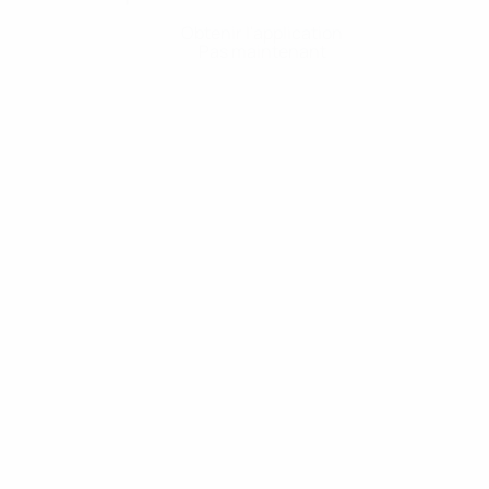
Obtenir l'application
Pas maintenant