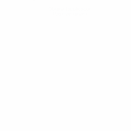
Obtenir l'application
Pas maintenant