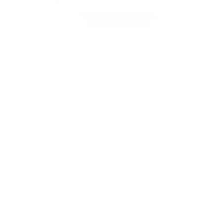
Obtenir l'application
Pas maintenant