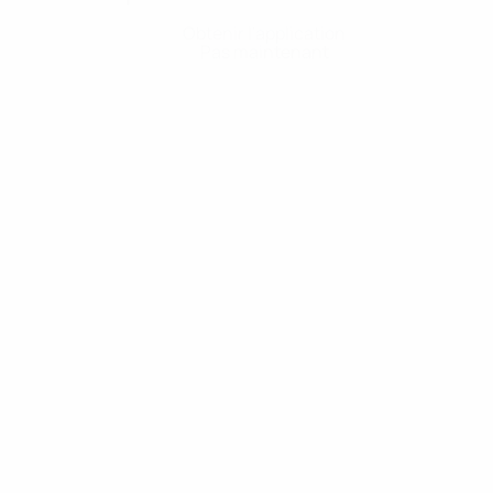
Obtenir l'application
Pas maintenant