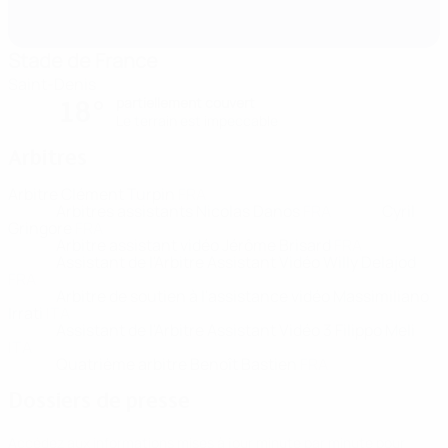
Stade de France
Saint-Denis
partiellement couvert
18°
Le terrain est impeccable
Arbitres
Arbitre
Clément Turpin
FRA
Arbitres assistants
Nicolas Danos
FRA
Cyril
Gringore
FRA
Arbitre assistant vidéo
Jérôme Brisard
FRA
Assistant de l'Arbitre Assistant Vidéo
Willy Delajod
FRA
Arbitre de soutien à l'assistance vidéo
Massimiliano
Irrati
ITA
Assistant de l'Arbitre Assistant Vidéo 3
Filippo Meli
ITA
Quatrième arbitre
Benoît Bastien
FRA
Dossiers de presse
Accédez aux informations mises à jour minute par minute pour