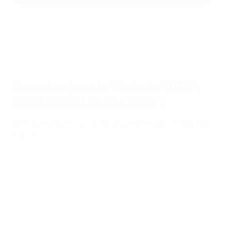
Quand se joue la finale de l'UEFA
Champions League 2022 ?
Le match a lieu le samedi 28 mai à 21 heures (heure de
Paris).