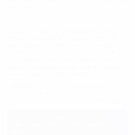
1998. Zinédine Zidane a inscrit le seul but de la victoire
1-0 des Français.
Temps forts de la finale 2000 : Real Madrid 3-0 Valence
Les Bleus ont ensuite battu le Brésil 3-0 au Stade de
France lors de la finale de la Coupe du monde 1998, et
l'arène a de nouveau attiré l'attention du monde du
football en 2000, lorsqu'elle a accueilli la finale de
l'UEFA Champions League où le Real Madrid a battu
Valence 3-0 grâce à des buts de Fernando Morientes,
Steve McManaman et Raúl González.
La finale de l'UEFA EURO 2016 a également eu lieu au
Stade de France, l'équipe locale s'étant inclinée 1-0
face au but d'Éder en prolongation face au Portugal.
Les finales de C1 en France
1956
Real Madrid 4-3 Reims (Parc des Princes,
Paris)