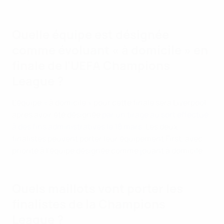
Quelle équipe est désignée
comme évoluant « à domicile » en
finale de l'UEFA Champions
League ?
L'équipe « à domicile » pour cette finale sera Liverpool
après avoir été désignée
par un tirage au sort effectué
à des fins administratives le 18 mars
. Les deux
finalistes peuvent porter leur équipement First, avec
priorité à l'équipe désignée comme jouant à domicile.
Quels maillots vont porter les
finalistes de la Champions
League ?