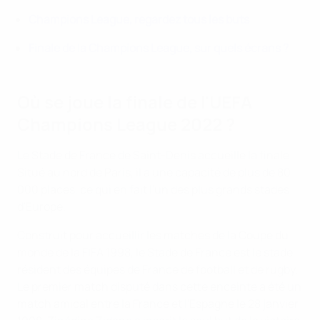
Champions League, regardez tous les buts
Finale de la Champions League, sur quels écrans ?
Où se joue la finale de l'UEFA
Champions League 2022 ?
Le Stade de France de Saint-Denis accueille la finale.
Situé au nord de Paris, il a une capacité de plus de 80
000 places, ce qui en fait l'un des plus grands stades
d'Europe.
Construit pour accueillir les matches de la Coupe du
monde de la FIFA 1998, le Stade de France est le stade
résident des équipes de France de football et de rugby.
Le premier match disputé dans cette enceinte a été un
match amical entre la France et l'Espagne le 28 janvier