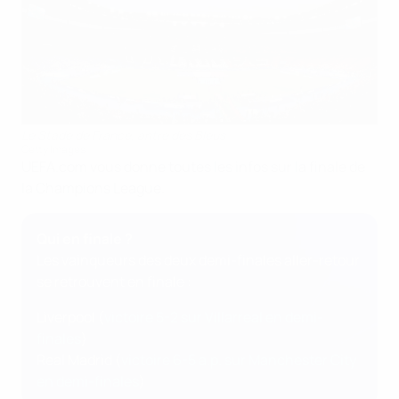
Le Stade de France, antre des Bleus
Getty Images
UEFA.com vous donne toutes les infos sur la finale de
la Champions League.
Qui en finale ?
Les vainqueurs des deux demi-finales aller-retour
se retrouvent en finale :
Liverpool (
victoire 5-2 sur Villarreal en demi-
finales
)
Real Madrid (
victoire 6-5 a.p. sur Manchester City
en demi-finales
)