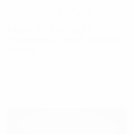
Obtenir l'application
Pas maintenant
Finale 2022 de l'UEFA
Champions League, Stade de
France
mercredi 25 mai 2022
La finale de l'UEFA Champions League
2021/22 a lieu au Stade de France, à Saint-
Denis, le samedi 28 mai.