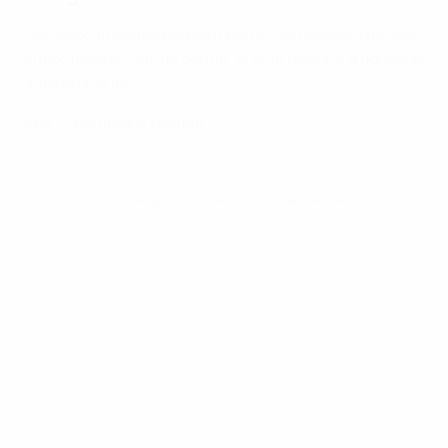
Les deux finalistes peuvent porter les couleurs de leur
choix, mais en cas de conflit, le club désigné à domicile
aura la priorité.
App ! Champions League
© 1998-2026 UEFA. All rights reserved.
Mis à jour le: mercredi 25 mai 2022