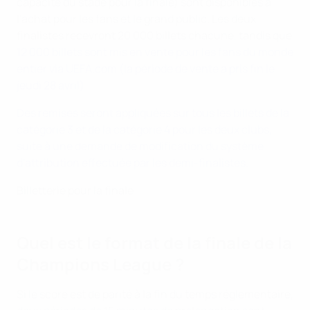
capacité du stade pour la finale) sont disponibles à
l'achat pour les fans et le grand public. Les deux
finalistes recevront 20 000 billets chacune, tandis que
12 000 billets sont mis en vente pour les fans du monde
entier via UEFA.com (la période de vente a pris fin le
jeudi 28 avril)
.
Des remises seront appliquées sur tous les billets de la
catégorie 3 et de la catégorie 4 pour les deux clubs,
suite à une demande de modification du système
d'attribution effectuée par les demi-finalistes.
Billetterie pour la finale
Quel est le format de la finale de la
Champions League ?
Si le score est de parité à la fin du temps réglementaire,