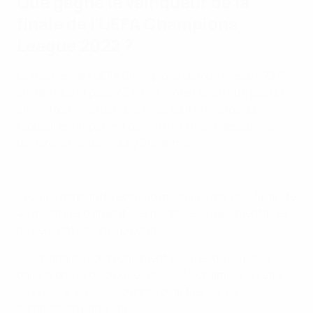
Que gagne le vainqueur de la
finale de l'UEFA Champions
League 2022 ?
Le trophée de l'UEFA Champions League
mesure 73,5
cm de haut et pèse 7,5 kg. « Ce n'est peut-être pas un
chef-d'œuvre artistique, mais tout le monde du
football est impatient de mettre la main dessus », a
déclaré le créateur Jürg Stadelmann.
Chelsea soulève le trophée de la Champions League
L'équipe gagnante reçoit 40 médailles d'or et le finaliste
40 médailles d'argent. Les médailles supplémentaires
ne peuvent pas être produites.
Les gagnants sont également assurés d'une place
dans la phase de groupes de l'UEFA Champions League
2022/23, s'ils ne se sont pas qualifiés via leur
compétition nationale.