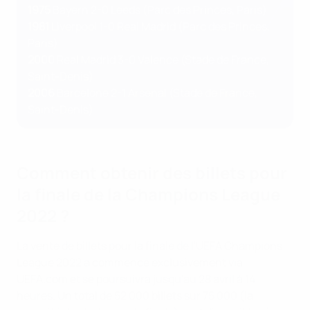
1975
Bayern 2-0 Leeds (Parc des Princes, Paris)
1981
Liverpool 1-0 Real Madrid (Parc des Princes,
Paris)
2000
Real Madrid 3-0 Valence (Stade de France,
Saint-Denis)
2006
Barcelone 2-1 Arsenal (Stade de France,
Saint-Denis)
Comment obtenir des billets pour
la finale de la Champions League
2022 ?
La vente de billets pour la finale de l'UEFA Champions
League 2022 a commencé exclusivement via
UEFA.com et se poursuivra jusqu'au 28 avril à 14
heures. Un total de 52 000 billets sur 75 000 (la