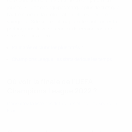
deux périodes de 15 minutes de prolongation sont
jouées. Si l'une des équipes marque plus de buts que
l'autre pendant la prolongation, elle est déclarée
vainqueur. Si le score est toujours de parité après la
prolongation, le vainqueur est déterminé par une
séance de tirs au but.
Palmarès et clubs les plus titrés
?
Champions League, les stats de tous les temps
Où voir la finale de l'UEFA
Champions League 2022 ?
Consultez la liste des diffuseurs et les diffuseurs en
France.