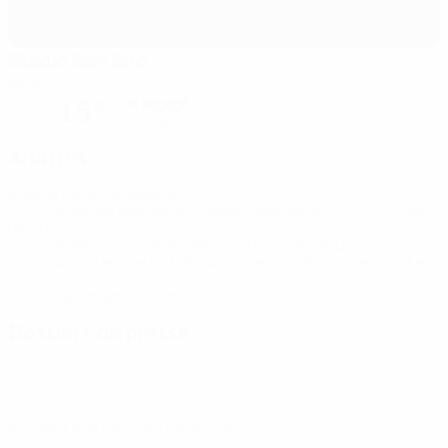
Stadio San Siro
Milan
ciel dégagé
15°
Le terrain est sec
Arbitres
Arbitre
Danny Makkelie
NED
Arbitres assistants
Hessel Steegstra
NED
Jan
de Vries
NED
Arbitre assistant vidéo
Jochem Kamphuis
NED
Assistant de l'Arbitre Assistant Vidéo
Pol van Boekel
NED
Quatrième arbitre
Joey Kooij
NED
Dossiers de presse
Accédez aux informations mises à jour minute par minute pour
chaque match.
Accéder aux dossiers de presse