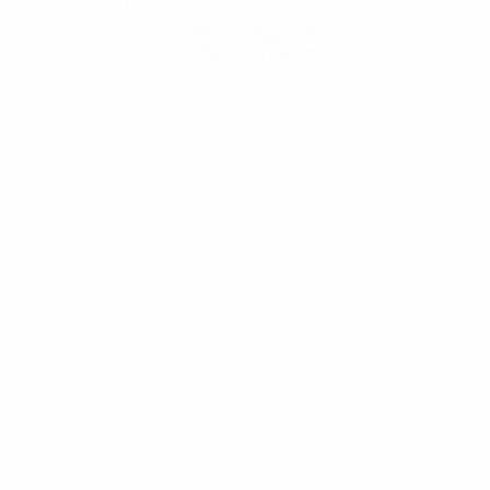
Obtenir l'application
Pas maintenant