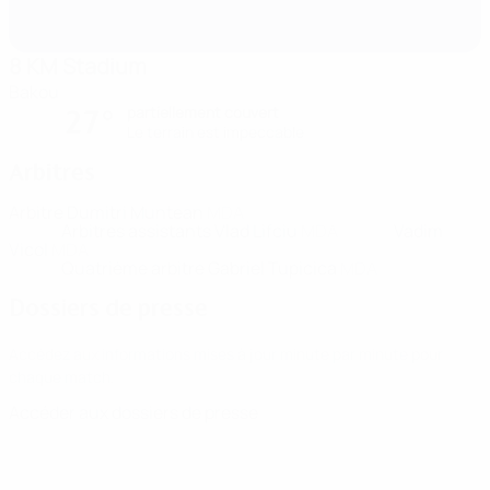
8 KM Stadium
Bakou
partiellement couvert
27°
Le terrain est impeccable
Arbitres
Arbitre
Dumitri Muntean
MDA
Arbitres assistants
Vlad Lifciu
MDA
Vadim
Vicol
MDA
Quatrième arbitre
Gabriel Tupicica
MDA
Dossiers de presse
Accédez aux informations mises à jour minute par minute pour
chaque match.
Accéder aux dossiers de presse