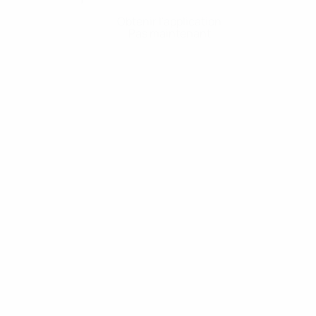
Obtenir l'application
Pas maintenant