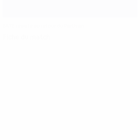
BATE résiste au retour du Partizan
Fiche du match