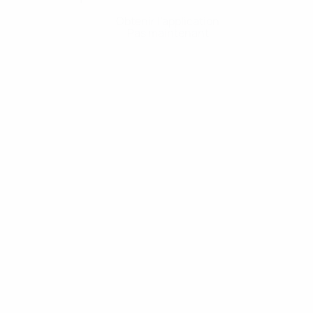
Obtenir l'application
Pas maintenant