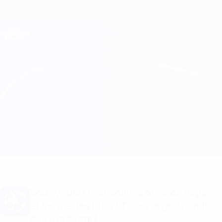
Passer
au
contenu
Champions League officielle
Obtenir
principal
Scores &amp; Fantasy foot en direct
UEFA Champions League
Shakhtar vs Arsenal Composition
Accueil
Infos de base
Vous voulez recevoir les onze de départ
et les alertes buts? Téléchargez l'appli
dès à présent!