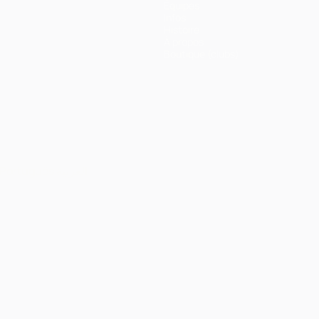
Équipes
Infos
Histoire
À propos
Boutique (clubs)
Português
العربية