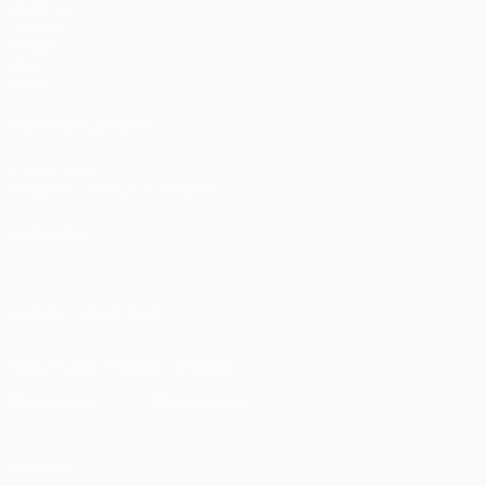
Matches
UEFA.tv
Tirages
Jeux
Stats
VOIR ÉGALEMENT
fr.UEFA.com
Fondation UEFA pour l'enfance
LANGUES
Français
English
Français
Deutsch
Русский
Español
Italiano
SUIVEZ-NOUS SUR
Télécharger l'appli officielle
Vie privée