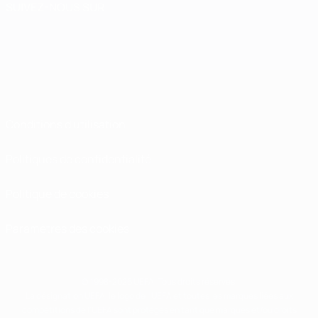
SUIVEZ-NOUS SUR
Conditions d'utilisation
Politiques de confidentialité
Politique de cookies
Paramètres des cookies
© 1998-2026 UEFA. Tous droits réservés.
La désignation UEFA, le logo de l'UEFA et toutes les marques liées aux
compétitions de l'UEFA sont protégés en tant que marques et/ou droits