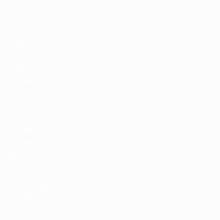
Boutique du
football d'équipes
nationales
Boutique des
compétitions
masculines de
clubs
UEFA Men's Club
Competitions
Memorabilia
LANGUES
Français
English
Français
Deutsch
Русский
Español
Italiano
Português