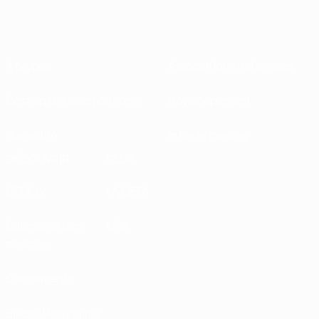
À propos
Associations nationales
Gestion des compétitions
Développement
Durabilité
Infos et médias
DÉCOUVRIR
PLUS
UEFA.tv
MyUEFA
Calendrier des
UC3
matches
Classements
Billets/Hospitalité