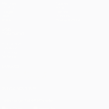
Matches
Équipes
UEFA.tv
Infos
Tirages
Histoire
Jeux
À propos
Stats
Boutique (clubs)
VOIR
ÉGALEMENT
fr.UEFA.com
Fondation
UEFA pour
l'enfance
LANGUES
Français
English
Français
Deutsch
Русский
Español
Italiano
Português
العربية
SUIVEZ-NOUS SUR
Télécharger l'appli officielle