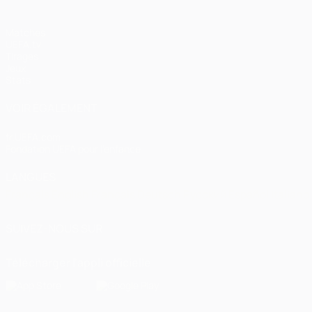
Matches
UEFA.tv
Tirages
Jeux
Stats
VOIR ÉGALEMENT
fr.UEFA.com
Fondation UEFA pour l'enfance
LANGUES
Français
English
Français
Deutsch
Русский
Español
Italiano
SUIVEZ-NOUS SUR
Télécharger l'appli officielle