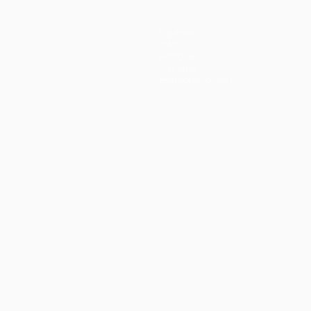
Équipes
Infos
Histoire
À propos
Boutique (clubs)
Português
العربية