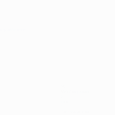
e qualification
56
Minutes jouées
2
Tirs
0
Cartons jaunes