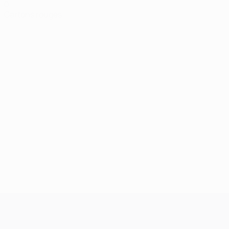
0
Cartons rouges
UEFA Champions League