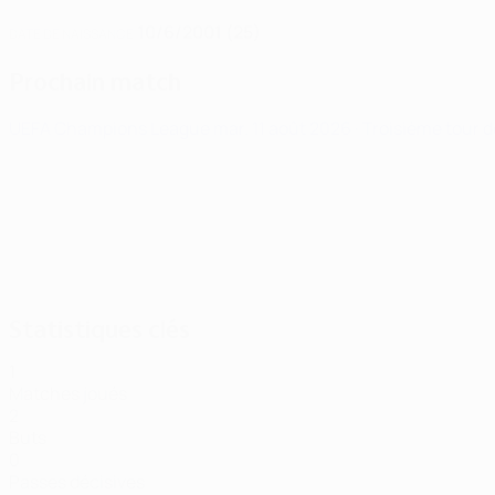
10/6/2001 (25)
DATE DE NAISSANCE
Prochain match
UEFA Champions League
mar. 11 août 2026
· Troisième tour d
Statistiques clés
1
Matches joués
2
Buts
0
Passes décisives