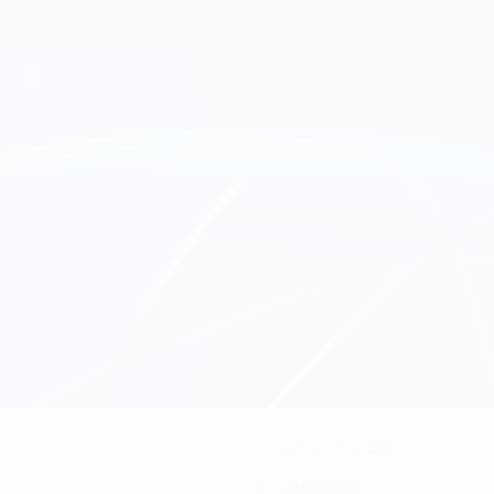
30
NUMÉRO EN CLUB
Autriche
PAYS